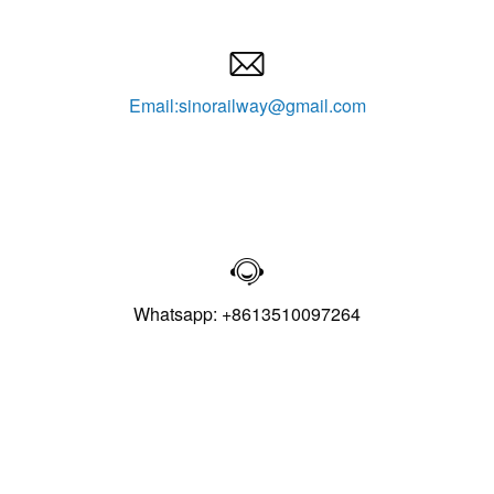

Email:sinorailway@gmail.com

Whatsapp: +8613510097264