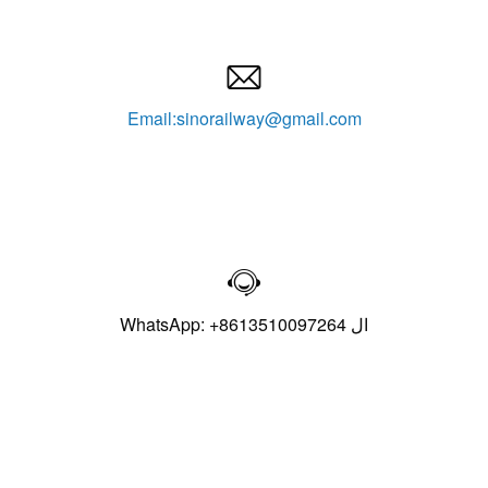

Email:sinorailway@gmail.com

ال WhatsApp: +8613510097264