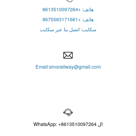
هاتف: +8613510097264
هاتف: +8675583171661
سكايب: اتصل بنا عبر سكايب

Email:sinorailway@gmail.com

ال WhatsApp: +8613510097264