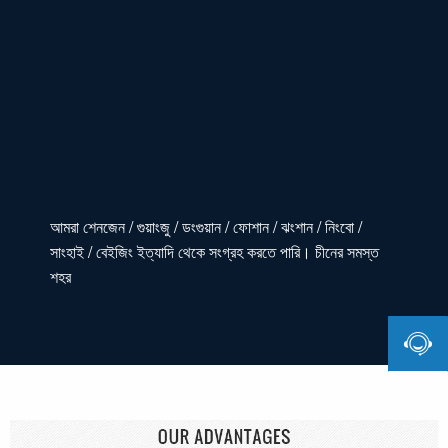
আমরা শেনজেন / গুয়াংজু / ডংগুয়ান / ফোশান / ঝংশান / নিংবো /
সাংহাই / বেইজিং ইত্যাদি থেকে সংগ্রহ করতে পারি। চীনের সমস্ত
শহর
