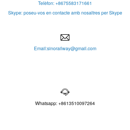
Telèfon: +8675583171661
Skype: poseu-vos en contacte amb nosaltres per Skype

Email:sinorailway@gmail.com

Whatsapp: +8613510097264