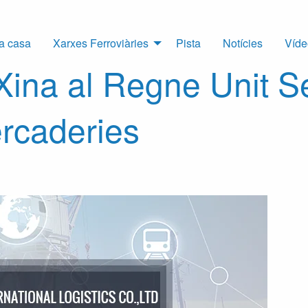
a casa
Xarxes Ferroviàries
Pista
Notícies
Víde
 Xina al Regne Unit S
ercaderies