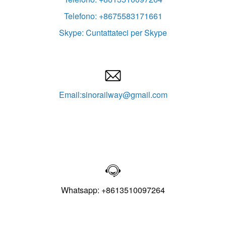
Telefono: +8675583171661
Skype: Cuntattateci per Skype

Email:sinorailway@gmail.com

Whatsapp: +8613510097264