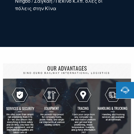
Ningbo / Σαγκάη / Πεκίνο κ.λπ. όλες οι
πόλεις στην Κίνα
