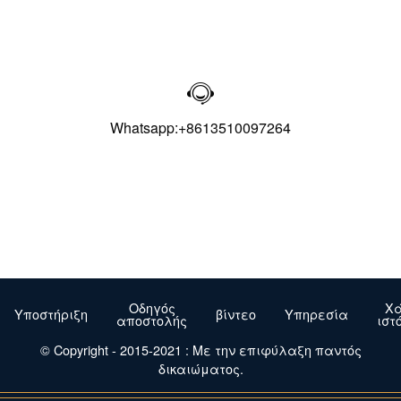

Whatsapp:+8613510097264
Οδηγός
Χά
Υποστήριξη
βίντεο
Υπηρεσία
αποστολής
ιστ
© Copyright - 2015-2021 : Με την επιφύλαξη παντός
δικαιώματος.