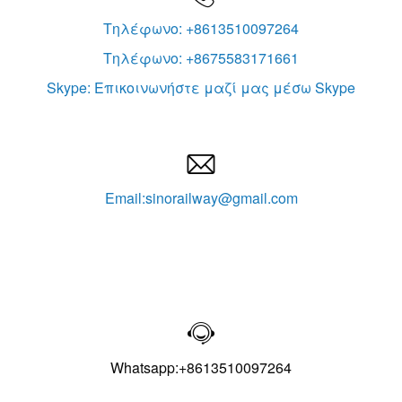
Τηλέφωνο: +8613510097264
Τηλέφωνο: +8675583171661
Skype: Επικοινωνήστε μαζί μας μέσω Skype

Email:sinorailway@gmail.com

Whatsapp:+8613510097264