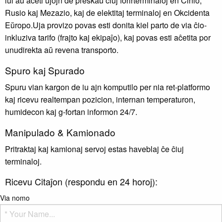
lui aŭ aĉeti ujojn de preskaŭ ĉiuj forirterminaloj en Ĉinio,
Rusio kaj Mezazio, kaj de elektitaj terminaloj en Okcidenta
Eŭropo.Uja provizo povas esti donita kiel parto de via ĉio-
inkluziva tarifo (frajto kaj ekipaĵo), kaj povas esti aĉetita por
unudirekta aŭ revena transporto.
Spuro kaj Spurado
Spuru vian kargon de iu ajn komputilo per nia ret-platformo
kaj ricevu realtempan pozicion, internan temperaturon,
humidecon kaj g-fortan informon 24/7.
Manipulado & Kamionado
Pritraktaj kaj kamionaj servoj estas haveblaj ĉe ĉiuj
terminaloj.
Ricevu Citaĵon (respondu en 24 horoj):
Via nomo