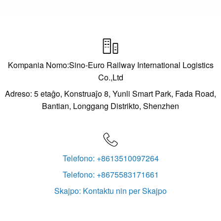

Kompania Nomo:Sino-Euro Railway International Logistics
Co.,Ltd
Adreso: 5 etaĝo, Konstruaĵo 8, Yunli Smart Park, Fada Road,
Bantian, Longgang Distrikto, Shenzhen

Telefono: +8613510097264
Telefono: +8675583171661
Skajpo: Kontaktu nin per Skajpo