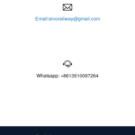

Email:sinorailway@gmail.com

Whatsapp: +8613510097264