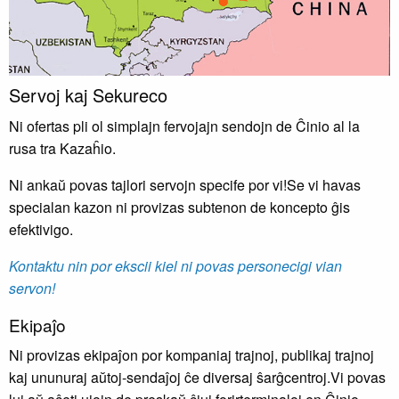
Servoj kaj Sekureco
Ni ofertas pli ol simplajn fervojajn sendojn de Ĉinio al la
rusa tra Kazaĥio.
Ni ankaŭ povas tajlori servojn specife por vi!Se vi havas
specialan kazon ni provizas subtenon de koncepto ĝis
efektivigo.
Kontaktu nin por ekscii kiel ni povas personecigi vian
servon!
Ekipaĵo
Ni provizas ekipaĵon por kompaniaj trajnoj, publikaj trajnoj
kaj ununuraj aŭtoj-sendaĵoj ĉe diversaj ŝarĝcentroj.Vi povas