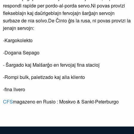
respondi rapide per pordo-al-porda servo.Ni povas provizi
flekseblajn kaj daŭrigeblajn fervojajn ŝarĝajn servojn
surbaze de nia solvo.De Ĉinio ĝis la rusa, ni povas provizi la
jenajn servojn:
-Kargokolekto
-Dogana Sepago
- Ŝargado kaj Malŝarĝo en fervojaj fina stacioj
-Rompi bulk, paletizado kaj alia kliento
-fina livero
CFS
magazeno en Rusio : Moskvo & Sankt-Peterburgo