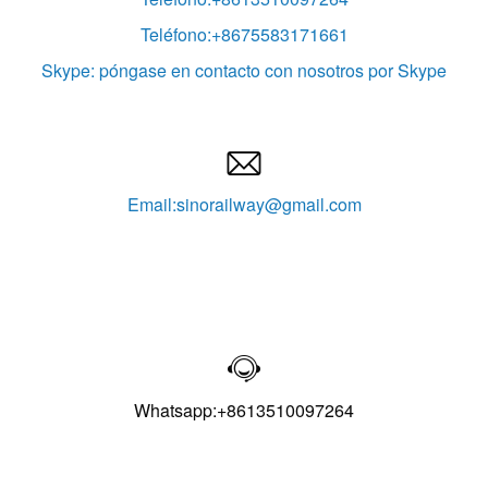
Teléfono:+8675583171661
Skype: póngase en contacto con nosotros por Skype

Email:sinorailway@gmail.com

Whatsapp:+8613510097264