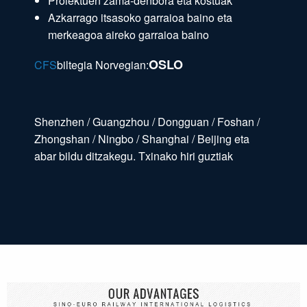
Proiektuen zama-denbora eta kostuak
Azkarrago itsasoko garraioa baino eta
merkeagoa aireko garraioa baino
OSLO
CFS
biltegia Norvegian:
Shenzhen / Guangzhou / Dongguan / Foshan /
Zhongshan / Ningbo / Shanghai / Beijing eta
abar bildu ditzakegu. Txinako hiri guztiak