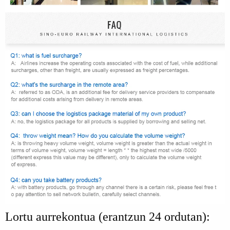
Lortu aurrekontua (erantzun 24 ordutan):