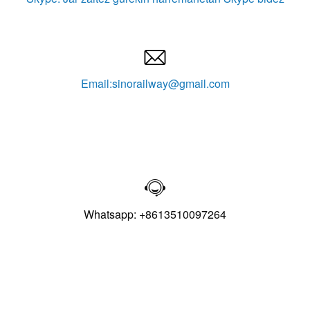

Email:sinorailway@gmail.com

Whatsapp: +8613510097264