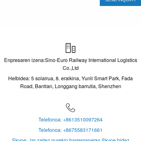

Enpresaren izena:Sino-Euro Railway International Logistics
Co.,Ltd
Helbidea: 5 solairua, 8. eraikina, Yunli Smart Park, Fada
Road, Bantian, Longgang barrutia, Shenzhen

Telefonoa: +8613510097264
Telefonoa: +8675583171661
Skype: Jar zaitez gurekin harremanetan Skype bidez