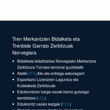
Tren Merkantzien Bidalketa eta
Trenbide Garraio Zerbitzuak
Norvegiara
Bidalketa bidaltzailea Norvegiako Merkantzia
Zerbitzura Txinako terminal guztietatik
Atetik-
CFS
,Ate-ate entrega eskuragarri
Esportazio Lizentzien Laguntza eta
Kudeaketa Zerbitzuak
Edukiontzien karga osoak baino gutxiago
sendotzea (
LCL
)
Edukiontzi osoko kargak (
FCL
)