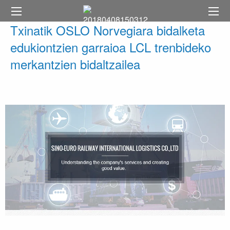
Txinatik OSLO Norvegiara bidalketa
edukiontzien garraioa LCL trenbideko
merkantzien bidaltzailea