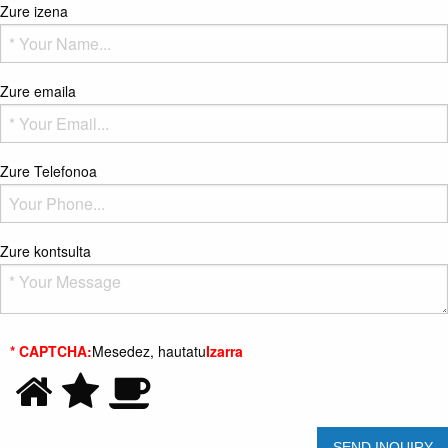
Zure izena
Zure emaila
Zure Telefonoa
Zure kontsulta
* CAPTCHA:
Mesedez, hautatu
Izarra