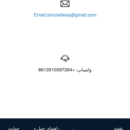

Email:sinorailway@gmail.com

واتساپ: +8613510097264
نقشه
راهنمای حمل و
حمایت
سرویس
ویدئو