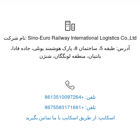

نام شرکت: Sino-Euro Railway International Logistics Co.,Ltd
آدرس: طبقه 5، ساختمان 8، پارک هوشمند یونلی، جاده فادا،
بانتیان، منطقه لونگگان، شنژن

تلفن: +8613510097264
تلفن: +8675583171661
اسکایپ: از طریق اسکایپ با ما تماس بگیرید