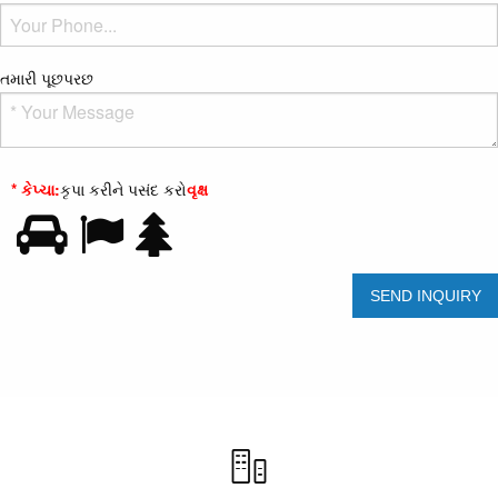
તમારી પૂછપરછ
* કેપ્ચા:
કૃપા કરીને પસંદ કરો
વૃક્ષ
