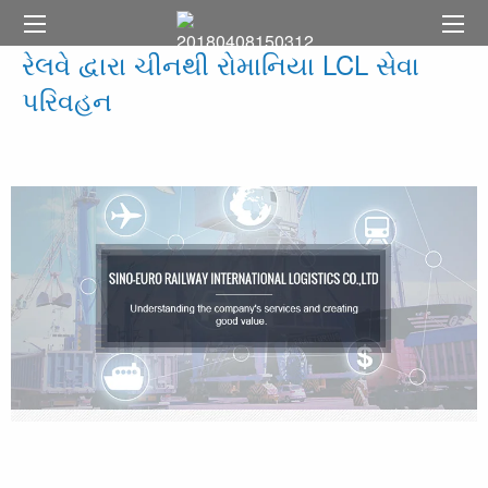
રેલવે દ્વારા ચીનથી રોમાનિયા LCL સેવા
પરિવહન