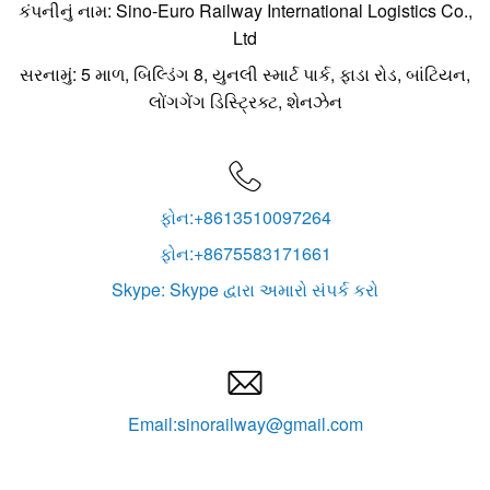
કંપનીનું નામ: Sino-Euro Railway International Logistics Co.,
Ltd
સરનામું: 5 માળ, બિલ્ડિંગ 8, યુનલી સ્માર્ટ પાર્ક, ફાડા રોડ, બાંટિયન,
લોંગગેંગ ડિસ્ટ્રિક્ટ, શેનઝેન

ફોન:+8613510097264
ફોન:+8675583171661
Skype: Skype દ્વારા અમારો સંપર્ક કરો

Email:sinorailway@gmail.com