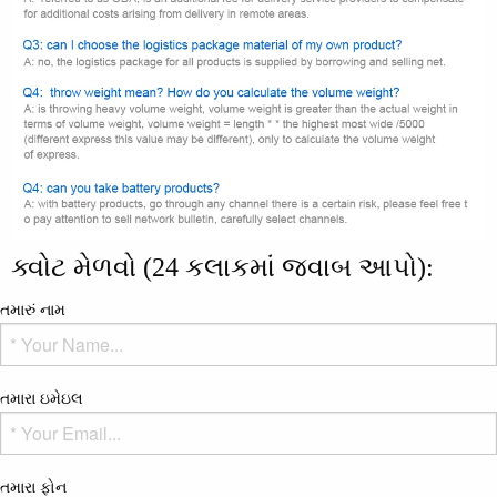
ક્વોટ મેળવો (24 કલાકમાં જવાબ આપો):
તમારું નામ
તમારા ઇમેઇલ
તમારા ફોન