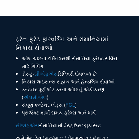
ટ્રેન ફ્રેટ ફોરવર્ડિંગ અને રોમાનિયામાં
નિકાસ સેવાઓ
ઓલ ચાઇના ટર્મિનલ્સથી રોમાનિયા ફ્રેઇટ સર્વિસ
માટે શિપિંગ
ડોર-ટુ-
સીએફએસ
ડિલિવરી ઉપલબ્ધ છે
નિકાસ લાઇસન્સ સહાય અને હેન્ડલિંગ સેવાઓ
કન્ટેનર પૂર્ણ લોડ કરતા ઓછાનું એકીકરણ
(
એલસીએલ
)
સંપૂર્ણ કન્ટેનર લોડ્સ (
FCL
)
પ્રોજેક્ટ કાર્ગો સમય ફ્રેમ્સ અને ખર્ચ
સીએફએસ
રોમાનિયામાં વેરહાઉસ: બુકારેસ્ટ
અમે શેનઝેન / ગુઆંગઝુ / ડોંગગુઆન / ફોશાન /