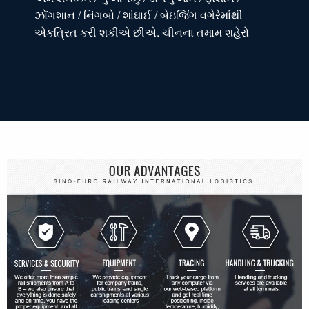
ઝોંગશાન / નિંગબો / શાંઘાઈ / બેઇજિંગ વગેરેમાંથી
એકત્રિત કરી શકીએ છીએ. ચીનના તમામ શહેરો