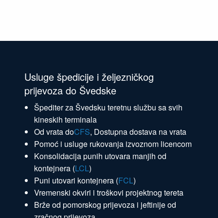
Usluge špedicije i željezničkog
prijevoza do Švedske
Špediter za Švedsku teretnu službu sa svih
kineskih terminala
Od vrata do
CFS
, Dostupna dostava na vrata
Pomoć i usluge rukovanja izvoznom licencom
Konsolidacija punih utovara manjih od
kontejnera (
LCL
)
Puni utovari kontejnera (
FCL
)
Vremenski okviri i troškovi projektnog tereta
Brže od pomorskog prijevoza i jeftinije od
zračnog prijevoza