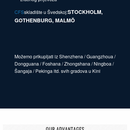
STOCKHOLM,
CFS
skladište u Švedskoj:
GOTHENBURG, MALMÖ
Možemo prikupljati iz Shenzhena / Guangzhoua /
Dongguana / Foshana / Zhongshana / Ningboa /
Šangaja / Pekinga itd. svih gradova u Kini