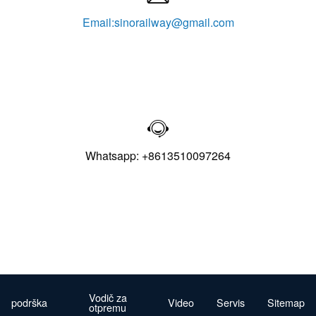
Email:sinorailway@gmail.com

Whatsapp: +8613510097264
Vodič za
podrška
Video
Servis
Sitemap
otpremu