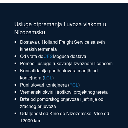
Usluge otpremanja i uvoza vlakom u
Nizozemsku
Dostava u Holland Freight Service sa svih
kineskih terminala
Od vrata do
CFS
Moguća dostava
Pomoć i usluge rukovanja izvoznom licencom
Konsolidacija punih utovara manjih od
kontejnera (
LCL
)
Puni utovari kontejnera (
FCL
)
Vremenski okviri i troškovi projektnog tereta
Brže od pomorskog prijevoza i jeftinije od
zračnog prijevoza
Udaljenost od Kine do Nizozemske: Više od
12000 km