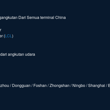
angkutan Dari Semua terminal China
r
r (
LCL
)
 dari angkutan udara
ou / Dongguan / Foshan / Zhongshan / Ningbo / Shanghai / Bei