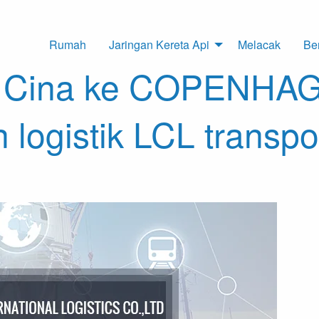
Rumah
Jaringan Kereta Api
Melacak
Ber
ri Cina ke COPENH
logistik LCL transpor