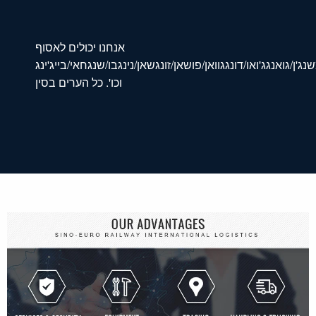
אנחנו יכולים לאסוף
נג'ן/גואנגג'ואו/דונגגוואן/פושאן/זונגשאן/נינגבו/שנגחאי/בייג'ינג
וכו'. כל הערים בסין