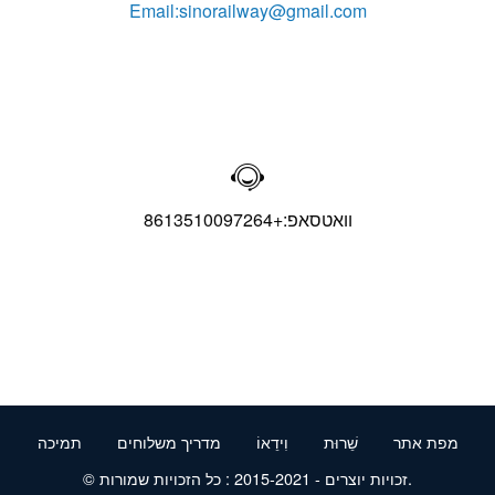
Email:sinorailway@gmail.com

וואטסאפ:+8613510097264
מפת אתר
שֵׁרוּת
וִידֵאוֹ
מדריך משלוחים
תמיכה
© זכויות יוצרים - 2015-2021 : כל הזכויות שמורות.