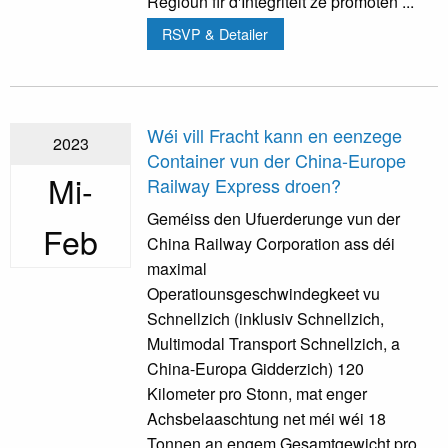
Regioun fir d'Integritéit ze promoten ...
RSVP & Detailer
Wéi vill Fracht kann en eenzege
2023
Container vun der China-Europe
Mi-
Railway Express droen?
Geméiss den Ufuerderunge vun der
Feb
China Railway Corporation ass déi
maximal
Operatiounsgeschwindegkeet vu
Schnellzich (inklusiv Schnellzich,
Multimodal Transport Schnellzich, a
China-Europa Gidderzich) 120
Kilometer pro Stonn, mat enger
Achsbelaaschtung net méi wéi 18
Tonnen an engem Gesamtgewicht pro