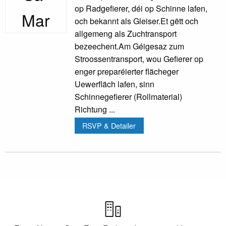
op Radgefierer, déi op Schinne lafen,
Mar
och bekannt als Gleiser.Et gëtt och
allgemeng als Zuchtransport
bezeechent.Am Géigesaz zum
Stroossentransport, wou Gefierer op
enger preparéierter flächeger
Uewerfläch lafen, sinn
Schinnegefierer (Rollmaterial)
Richtung ...
RSVP & Detailer
