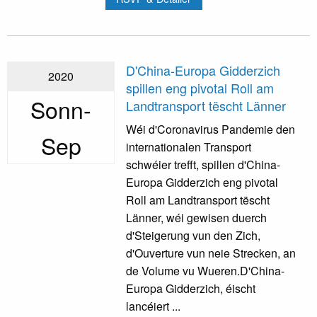
D'China-Europa Gidderzich
2020
spillen eng pivotal Roll am
Sonn-
Landtransport tëscht Länner
Wéi d'Coronavirus Pandemie den
Sep
internationalen Transport
schwéier trefft, spillen d'China-
Europa Gidderzich eng pivotal
Roll am Landtransport tëscht
Länner, wéi gewisen duerch
d'Steigerung vun den Zich,
d'Ouverture vun neie Strecken, an
de Volume vu Wueren.D'China-
Europa Gidderzich, éischt
lancéiert ...