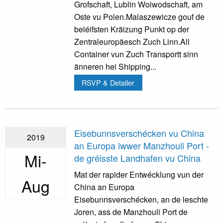
Grofschaft, Lublin Woiwodschaft, am
Oste vu Polen.Malaszewicze gouf de
beléifsten Kräizung Punkt op der
Zentraleuropäesch Zuch Linn.All
Container vun Zuch Transportt sinn
änneren hei Shipping...
RSVP & Detailer
Eisebunnsverschécken vu China
2019
an Europa iwwer Manzhouli Port -
Mi-
de gréisste Landhafen vu China
Mat der rapider Entwécklung vun der
Aug
China an Europa
Eisebunnsverschécken, an de leschte
Joren, ass de Manzhouli Port de