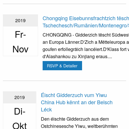
Chongqing Eisebunnsfrachtzich tësch
2019
Tschechesch/Rumänien/Montenegro/Se
Fr-
CHONGQING - Gidderzich tëscht Südwes
an Europa Länner.D'Zich a Mëtteleuropa 
Nov
goufen erfollegräich lancéiert.D'Klass for
d'Alashankou zu Xinjiang eraus....
RSVP & Detailer
Éischt Gidderzuch vum Yiwu
2019
China Hub kënnt an der Belsch
Di-
Léck
Den éischte Gidderzuch aus dem
Okt
Ostchinesesche Yiwu, weltberühmten