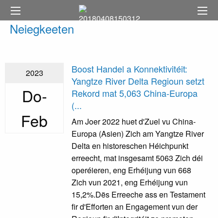
Neiegkeeten
Boost Handel a Konnektivitéit:
2023
Yangtze River Delta Regioun setzt
Do-
Rekord mat 5,063 China-Europa
(...
Feb
Am Joer 2022 huet d'Zuel vu China-
Europa (Asien) Zich am Yangtze River
Delta en historeschen Héichpunkt
erreecht, mat insgesamt 5063 Zich déi
operéieren, eng Erhéijung vun 668
Zich vun 2021, eng Erhéijung vun
15,2%.Dës Erreeche ass en Testament
fir d'Efforten an Engagement vun der