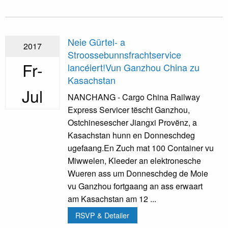
Neie Gürtel- a
2017
Stroossebunnsfrachtservice
Fr-
lancéiert!Vun Ganzhou China zu
Kasachstan
Jul
NANCHANG - Cargo China Railway
Express Servicer tëscht Ganzhou,
Ostchinesescher Jiangxi Provënz, a
Kasachstan hunn en Donneschdeg
ugefaang.En Zuch mat 100 Container vu
Miwwelen, Kleeder an elektronesche
Wueren ass um Donneschdeg de Moie
vu Ganzhou fortgaang an ass erwaart
am Kasachstan am 12 ...
RSVP & Detailer