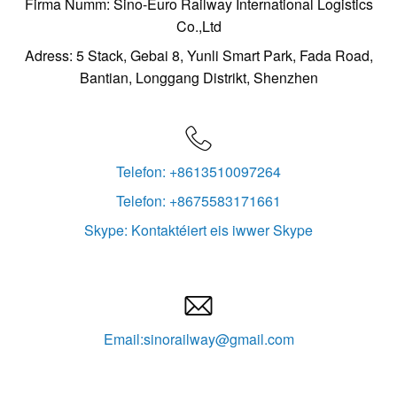
Firma Numm: Sino-Euro Railway International Logistics
Co.,Ltd
Adress: 5 Stack, Gebai 8, Yunli Smart Park, Fada Road,
Bantian, Longgang Distrikt, Shenzhen

Telefon: +8613510097264
Telefon: +8675583171661
Skype: Kontaktéiert eis iwwer Skype

Email:sinorailway@gmail.com