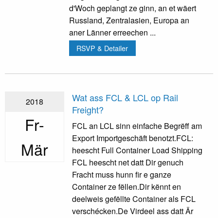
d'Woch geplangt ze ginn, an et wäert
Russland, Zentralasien, Europa an
aner Länner erreechen ...
RSVP & Detailer
Wat ass FCL & LCL op Rail
2018
Freight?
Fr-
FCL an LCL sinn einfache Begrëff am
Export Importgeschäft benotzt.FCL:
Mär
heescht Full Container Load Shipping
FCL heescht net datt Dir genuch
Fracht muss hunn fir e ganze
Container ze fëllen.Dir kënnt en
deelweis gefëllte Container als FCL
verschécken.De Virdeel ass datt Är