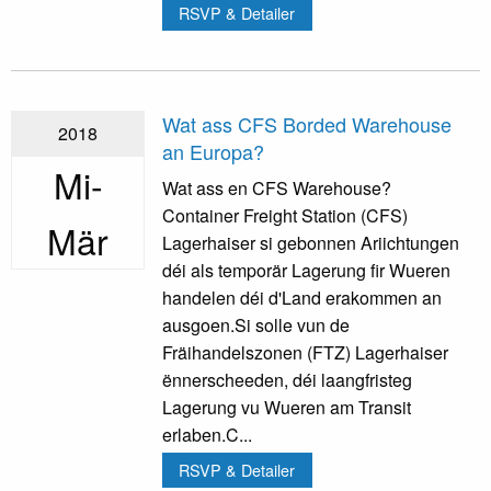
RSVP & Detailer
Wat ass CFS Borded Warehouse
2018
an Europa?
Mi-
Wat ass en CFS Warehouse?
Container Freight Station (CFS)
Mär
Lagerhaiser si gebonnen Ariichtungen
déi als temporär Lagerung fir Wueren
handelen déi d'Land erakommen an
ausgoen.Si solle vun de
Fräihandelszonen (FTZ) Lagerhaiser
ënnerscheeden, déi laangfristeg
Lagerung vu Wueren am Transit
erlaben.C...
RSVP & Detailer