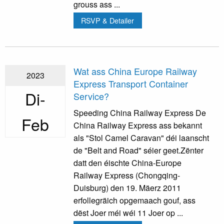
grouss ass ...
RSVP & Detailer
Wat ass China Europe Railway
2023
Express Transport Container
Di-
Service?
Speeding China Railway Express De
Feb
China Railway Express ass bekannt
als "Stol Camel Caravan" déi laanscht
de "Belt and Road" séier geet.Zënter
datt den éischte China-Europe
Railway Express (Chongqing-
Duisburg) den 19. Mäerz 2011
erfollegräich opgemaach gouf, ass
dëst Joer méi wéi 11 Joer op ...