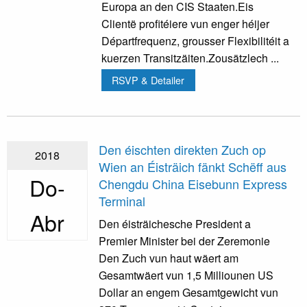
Europa an den CIS Staaten.Eis
Clientë profitéiere vun enger héijer
Départfrequenz, grousser Flexibilitéit a
kuerzen Transitzäiten.Zousätzlech ...
RSVP & Detailer
Den éischten direkten Zuch op
2018
Wien an Éisträich fänkt Schëff aus
Do-
Chengdu China Eisebunn Express
Terminal
Abr
Den éisträichesche President a
Premier Minister bei der Zeremonie
Den Zuch vun haut wäert am
Gesamtwäert vun 1,5 Milliounen US
Dollar an engem Gesamtgewicht vun