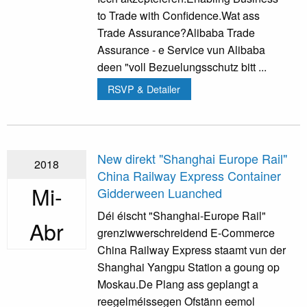
to Trade with Confidence.Wat ass
Trade Assurance?Alibaba Trade
Assurance - e Service vun Alibaba
deen "voll Bezuelungsschutz bitt ...
RSVP & Detailer
New direkt "Shanghai Europe Rail"
2018
China Railway Express Container
Mi-
Gidderween Luanched
Déi éischt "Shanghai-Europe Rail"
Abr
grenziwwerschreidend E-Commerce
China Railway Express staamt vun der
Shanghai Yangpu Station a goung op
Moskau.De Plang ass geplangt a
reegelméissegen Ofstänn eemol