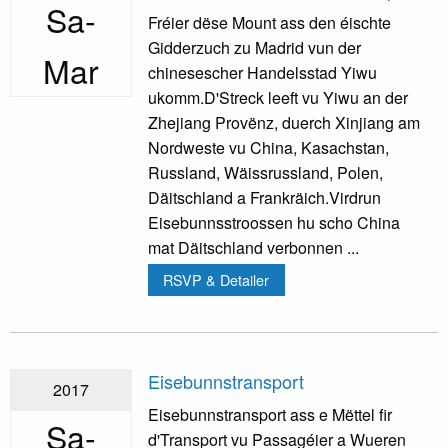
Sa-
Fréier dëse Mount ass den éischte
Gidderzuch zu Madrid vun der
Mar
chinesescher Handelsstad Yiwu
ukomm.D'Streck leeft vu Yiwu an der
Zhejiang Provënz, duerch Xinjiang am
Nordweste vu China, Kasachstan,
Russland, Wäissrussland, Polen,
Däitschland a Frankräich.Virdrun
Eisebunnsstroossen hu scho China
mat Däitschland verbonnen ...
RSVP & Detailer
Eisebunnstransport
2017
Eisebunnstransport ass e Mëttel fir
Sa-
d'Transport vu Passagéier a Wueren