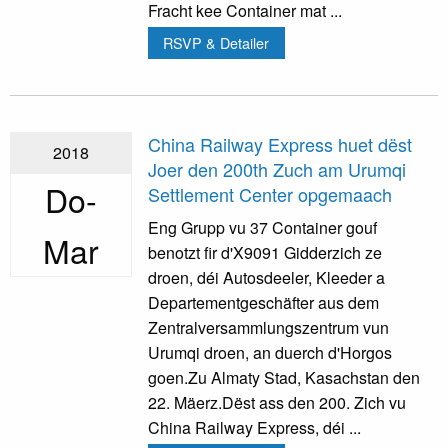
Fracht kee Container mat ...
RSVP & Detailer
China Railway Express huet dëst
2018
Joer den 200th Zuch am Urumqi
Do-
Settlement Center opgemaach
Eng Grupp vu 37 Container gouf
Mar
benotzt fir d'X9091 Gidderzich ze
droen, déi Autosdeeler, Kleeder a
Departementgeschäfter aus dem
Zentralversammlungszentrum vun
Urumqi droen, an duerch d'Horgos
goen.Zu Almaty Stad, Kasachstan den
22. Mäerz.Dëst ass den 200. Zich vu
China Railway Express, déi ...