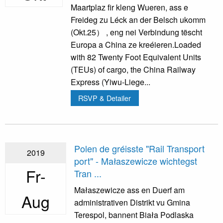
Maartplaz fir kleng Wueren, ass e
Freideg zu Léck an der Belsch ukomm
(Okt.25） , eng nei Verbindung tëscht
Europa a China ze kreéieren.Loaded
with 82 Twenty Foot Equivalent Units
(TEUs) of cargo, the China Railway
Express (Yiwu-Liege...
RSVP & Detailer
Polen de gréisste "Rail Transport
2019
port" - Małaszewicze wichtegst
Fr-
Tran ...
Małaszewicze ass en Duerf am
Aug
administrativen Distrikt vu Gmina
Terespol, bannent Biała Podlaska