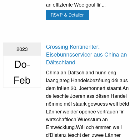
an effiziente Wee gouf fir ...
RSVP & Detailer
Crossing Kontinenter:
2023
Eisebunnsservicer aus China an
Do-
Däitschland
China an Däitschland hunn eng
Feb
laangjäreg Handelsbezéiung déi aus
dem fréien 20. Joerhonnert staamt.An
de leschte Joeren ass dësen Handel
nëmme méi staark gewuess well béid
Länner weider openee vertrauen fir
wirtschaftlech Wuesstum an
Entwécklung.Wéi och ëmmer, well
d'Distanz tëscht den zwee Länner