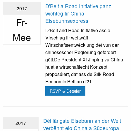
D'Belt a Road Initiative ganz
2017
wichteg fir China
Fr-
Eisebunnsexpress
D'Belt and Road Initiative ass e
Mee
Virschlag fir weltwäit
Wirtschaftsentwécklung déi vun der
chinesescher Regierung gefördert
gëtt.De President Xi Jinping vu China
huet e wirtschaftlecht Konzept
proposéiert, dat ass de Silk Road
Economic Belt an d'21.
RSVP & Detailer
Déi längste Eisebunn an der Welt
2017
verbënnt elo China a Südeuropa