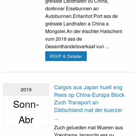
gréisste Landhafen vu China,
dorënner Eisebunnen an
Autobunnen.Erlianhot Port ass de
gréisste Landhafen a China a
Mongolei.An der éischter Halschent
vum 2019 ass de
Gesamthandelsverkaaf vun ...
RSVP & Detailer
Cargos aus Japan huelt eng
2019
Rees op China-Europa Block
Sonn-
Zuch Transport an
Däitschland mat der kuerzer
Abr
...
Zuch gelueden mat Wueren aus
Yokohama Japancity ass vu