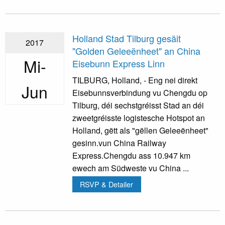
Holland Stad Tilburg gesäit
2017
"Golden Geleeënheet" an China
Mi-
Eisebunn Express Linn
TILBURG, Holland, - Eng nei direkt
Jun
Eisebunnsverbindung vu Chengdu op
Tilburg, déi sechstgréisst Stad an déi
zweetgréisste logistesche Hotspot an
Holland, gëtt als "gëllen Geleeënheet"
gesinn.vun China Railway
Express.Chengdu ass 10.947 km
ewech am Südweste vu China ...
RSVP & Detailer