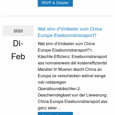
RSVP & Detailer
Wat sinn d'Virdeeler vum China
2023
Europe Eisebunnstransport?
Di-
Wat sinn d'Virdeeler vum China
Europe Eisebunnstransport?1.
Feb
Käschte-Effizienz: Eisebunnstransport
ass normalerweis déi kosteneffizientst
Manéier fir Wueren tëscht China an
Europa ze verschécken wéinst senge
méi nidderegen
Operatiounskäschten.2.
Geschwindegkeet vun der Liwwerung:
China-Europa Eisebunnstransport ass
ganz séier ...