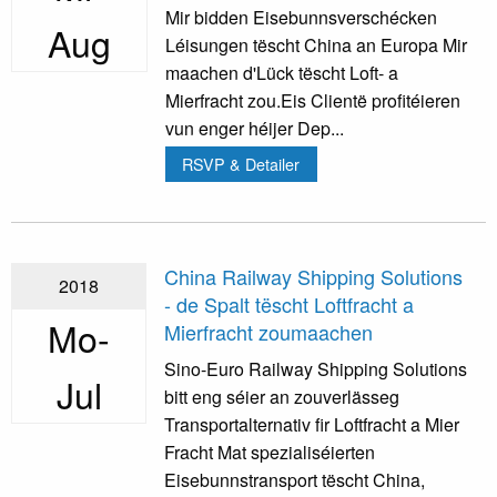
Mir bidden Eisebunnsverschécken
Aug
Léisungen tëscht China an Europa Mir
maachen d'Lück tëscht Loft- a
Mierfracht zou.Eis Clientë profitéieren
vun enger héijer Dep...
RSVP & Detailer
China Railway Shipping Solutions
2018
- de Spalt tëscht Loftfracht a
Mo-
Mierfracht zoumaachen
Sino-Euro Railway Shipping Solutions
Jul
bitt eng séier an zouverlässeg
Transportalternativ fir Loftfracht a Mier
Fracht Mat spezialiséierten
Eisebunnstransport tëscht China,