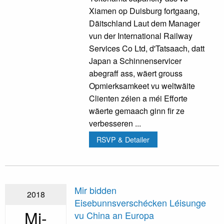
Xiamen op Duisburg fortgaang,
Däitschland Laut dem Manager
vun der International Railway
Services Co Ltd, d'Tatsaach, datt
Japan a Schinnenservicer
abegraff ass, wäert grouss
Opmierksamkeet vu weltwäite
Clienten zéien a méi Efforte
wäerte gemaach ginn fir ze
verbesseren ...
RSVP & Detailer
Mir bidden
2018
Eisebunnsverschécken Léisunge
Mi-
vu China an Europa