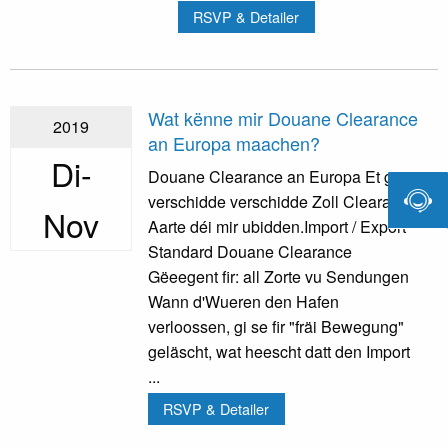
RSVP & Detailer
Wat kënne mir Douane Clearance
2019
an Europa maachen?
Di-
Douane Clearance an Europa Et gi

verschidde verschidde Zoll Clearance
Nov
Aarte déi mir ubidden.Import / Export
Standard Douane Clearance
Gëeegent fir: all Zorte vu Sendungen
Wann d'Wueren den Hafen
verloossen, gi se fir "fräi Bewegung"
geläscht, wat heescht datt den Import
...
RSVP & Detailer