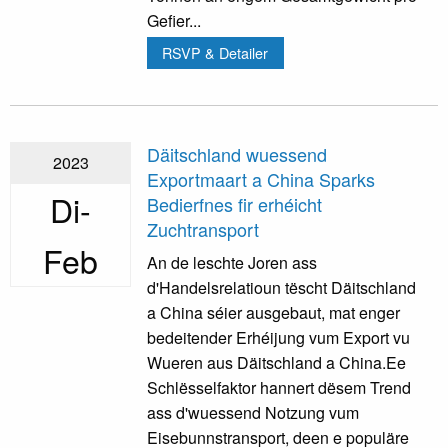
Gefier...
RSVP & Detailer
Däitschland wuessend
2023
Exportmaart a China Sparks
Di-
Bedierfnes fir erhéicht
Zuchtransport
Feb
An de leschte Joren ass
d'Handelsrelatioun tëscht Däitschland
a China séier ausgebaut, mat enger
bedeitender Erhéijung vum Export vu
Wueren aus Däitschland a China.Ee
Schlësselfaktor hannert dësem Trend
ass d'wuessend Notzung vum
Eisebunnstransport, deen e populäre