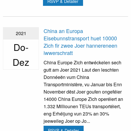
RSVP & Detailer
China an Europa
2021
Eisebunnstransport huet 10000
Do-
Zich fir zwee Joer hannereneen
iwwerschratt
Dez
China Europe Zich entwéckelen sech
gutt am Joer 2021 Laut den leschten
Donnéeën vum China
Transportministère, vu Januar bis Enn
November dëst Joer goufen ongeféier
14000 China Europe Zich operéiert an
1.332 Milliounen TEUs transportéiert,
eng Erhéijung vun 23% an 30%
jeeweileg Joer op Jo...
RSVP & Detailer