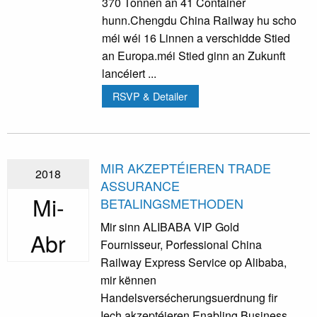
370 Tonnen an 41 Container
hunn.Chengdu China Railway hu scho
méi wéi 16 Linnen a verschidde Stied
an Europa.méi Stied ginn an Zukunft
lancéiert ...
RSVP & Detailer
MIR AKZEPTÉIEREN TRADE
2018
ASSURANCE
Mi-
BETALINGSMETHODEN
Mir sinn ALIBABA VIP Gold
Abr
Fournisseur, Porfessional China
Railway Express Service op Alibaba,
mir kënnen
Handelsversécherungsuerdnung fir
Iech akzeptéieren.Enabling Business