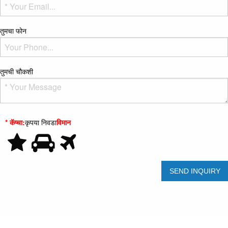
तुमचा फोन
तुमची चौकशी
* कॅप्चा:
कृपया निवडा
विमान