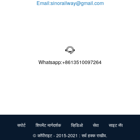
Email:sinorailway@gmail.com

Whatsapp:+8613510097264
सपोर्ट
शिपमेंट मार्गदर्शक
व्हिडिओ
सेवा
साइट मॅप
© कॉपीराइट - 2015-2021 : सर्व हक्क राखीव.