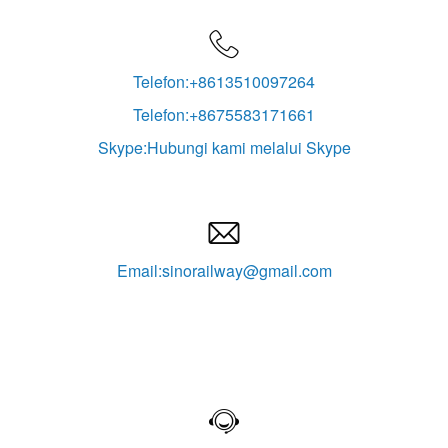

Telefon:+8613510097264
Telefon:+8675583171661
Skype:Hubungi kami melalui Skype

Email:sinorailway@gmail.com
