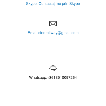
Skype: Contactați-ne prin Skype

Email:sinorailway@gmail.com

Whatsapp:+8613510097264