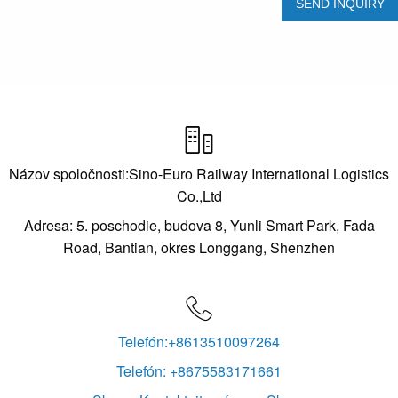

Názov spoločnosti:Sino-Euro Railway International Logistics
Co.,Ltd
Adresa: 5. poschodie, budova 8, Yunli Smart Park, Fada
Road, Bantian, okres Longgang, Shenzhen

Telefón:+8613510097264
Telefón: +8675583171661