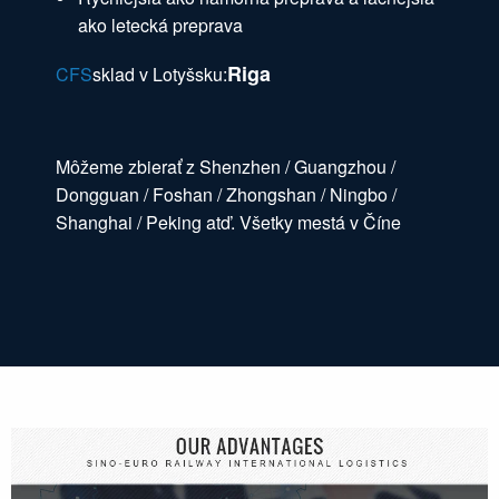
ako letecká preprava
Riga
CFS
sklad v Lotyšsku:
Môžeme zbierať z Shenzhen / Guangzhou /
Dongguan / Foshan / Zhongshan / Ningbo /
Shanghai / Peking atď. Všetky mestá v Číne