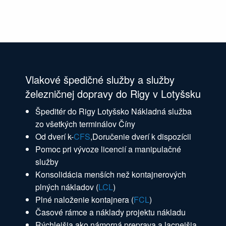
Vlakové špedičné služby a služby
železničnej dopravy do Rigy v Lotyšsku
Špeditér do Rigy Lotyšsko Nákladná služba
zo všetkých terminálov Číny
Od dverí k-
CFS
,Doručenie dverí k dispozícii
Pomoc pri vývoze licencií a manipulačné
služby
Konsolidácia menších než kontajnerových
plných nákladov (
LCL
)
Plné naloženie kontajnera (
FCL
)
Časové rámce a náklady projektu nákladu
Rýchlejšia ako námorná preprava a lacnejšia