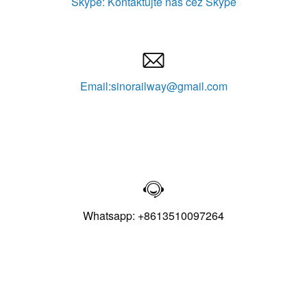
Skype: Kontaktujte nás cez Skype

Email:sinorailway@gmail.com

Whatsapp: +8613510097264