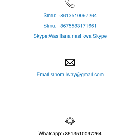

Simu: +8613510097264
Simu: +8675583171661
Skype:Wasiliana nasi kwa Skype

Email:sinorailway@gmail.com

Whatsapp:+8613510097264