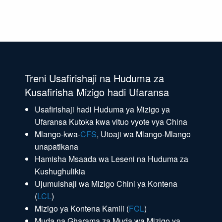
Treni Usafirishaji na Huduma za
Kusafirisha Mizigo hadi Ufaransa
Usafirishaji hadi Huduma ya Mizigo ya
Ufaransa Kutoka kwa vituo vyote vya China
Mlango-kwa-
CFS
, Utoaji wa Mlango-Mlango
unapatikana
Hamisha Msaada wa Leseni na Huduma za
Kushughulikia
Ujumuishaji wa Mizigo Chini ya Kontena
(
LCL
)
Mizigo ya Kontena Kamili (
FCL
)
Muda na Gharama za Muda wa Mizigo ya