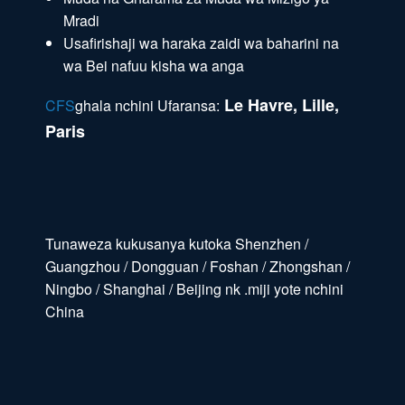
Mradi
Usafirishaji wa haraka zaidi wa baharini na
wa Bei nafuu kisha wa anga
Le Havre, Lille,
CFS
ghala nchini Ufaransa:
Paris
Tunaweza kukusanya kutoka Shenzhen /
Guangzhou / Dongguan / Foshan / Zhongshan /
Ningbo / Shanghai / Beijing nk .miji yote nchini
China