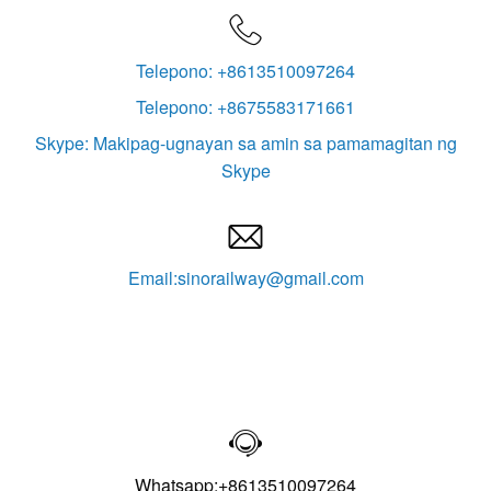

Telepono: +8613510097264
Telepono: +8675583171661
Skype: Makipag-ugnayan sa amin sa pamamagitan ng
Skype

Email:sinorailway@gmail.com

Whatsapp:+8613510097264