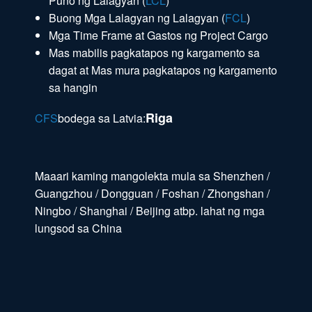
Puno ng Lalagyan (
LCL
)
Buong Mga Lalagyan ng Lalagyan (
FCL
)
Mga Time Frame at Gastos ng Project Cargo
Mas mabilis pagkatapos ng kargamento sa
dagat at Mas mura pagkatapos ng kargamento
sa hangin
Riga
CFS
bodega sa Latvia:
Maaari kaming mangolekta mula sa Shenzhen /
Guangzhou / Dongguan / Foshan / Zhongshan /
Ningbo / Shanghai / Beijing atbp. lahat ng mga
lungsod sa China