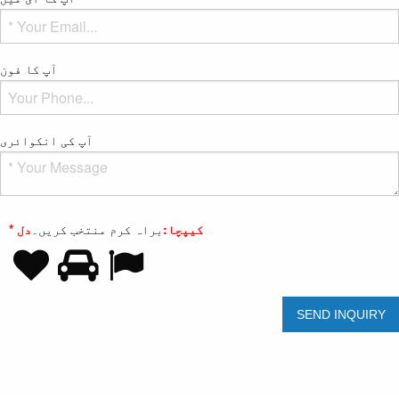
آپ کا فون
آپ کی انکوائری
* کیپچا:
براہ کرم منتخب کریں۔
دل