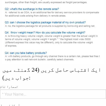
ایک اقتباس حاصل کریں (24 گھنٹے میں
جواب دیں):
تمھارا نام
آپ کا ای میل