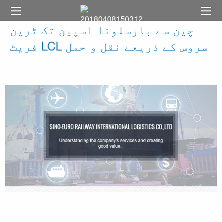
چین سے بارسلونا اسپین تک ٹرین
فریٹ LCL سروس کے ذریعے نقل و حمل