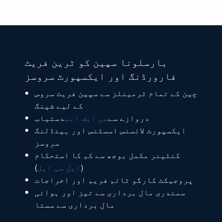
بارسلونا سپین کو ٹرین فریٹ
فارورڈنگ اور ایکسپورٹ سروسز
چین کے تمام ٹرمینلز سے سپین فریٹ سروس
کے لیے شپنگ
دروازے سے
سی ایف ایس
دستیاب
ایکسپورٹ لائسنس اسسٹنس اور ہینڈلنگ
سروسز
کنٹینر مکمل بوجھ سے کم کا استحکام
(
ایل سی ایل
)
پروجیکٹ کارگو ٹائم فریم اور اخراجات
سمندری مال برداری سے تیز اور ہوائی
مال برداری سے سستا