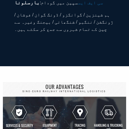
بارسلونا
سی ایف ایس
سپین میں گودام:
ہم شینزین / گوانگزو / ڈونگ گوان / فوشان /
ژونگشن / ننگبو / شنگھائی / بیجنگ وغیرہ سے
چین کے تمام شہروں سے جمع کر سکتے ہیں۔