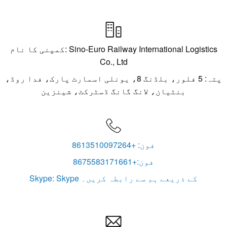

کمپنی کا نام: Sino-Euro Railway International Logistics
Co., Ltd
پتہ: 5 فلور، بلڈنگ 8، یونلی اسمارٹ پارک، فدا روڈ،
بنٹیان، لانگ گانگ ڈسٹرکٹ، شینزین

فون: +8613510097264
فون:+8675583171661
Skype: Skype کے ذریعے ہم سے رابطہ کریں۔
