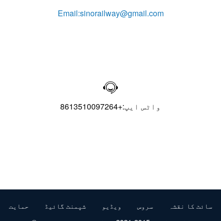
Email:sinorailway@gmail.com

واٹس ایپ:+8613510097264
سائٹ کا نقشہ
سروس
ویڈیو
شپمنٹ گائیڈ
حمایت