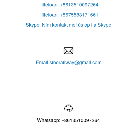
Tillefoan: +8613510097264
Tillefoan: +8675583171661
Skype: Nim kontakt mei ús op fia Skype

Email:sinorailway@gmail.com

Whatsapp: +8613510097264