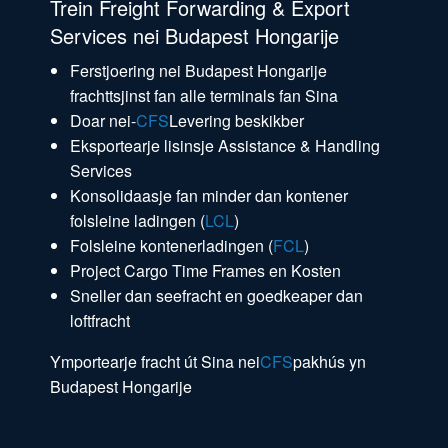
Trein Freight Forwarding & Export
Services nei Budapest Hongarije
Ferstjoering nei Budapest Hongarije
frachttsjinst fan alle terminals fan Sina
Doar nei-
CFS
Levering beskikber
Eksportearje lisinsje Assistance & Handling
Services
Konsolidaasje fan minder dan kontener
folsleine ladingen (
LCL
)
Folsleine kontenerladingen (
FCL
)
Project Cargo Time Frames en Kosten
Sneller dan seefracht en goedkeaper dan
loftfracht
Ymportearje fracht út Sina nei
CFS
pakhús yn
Budapest Hongarije