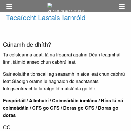
Tacaíocht Lastais Iarnróid
Cúnamh de dhíth?
Tá ceisteanna agat, tá na freagraí againn!Déan teagmháil
linn, táimid anseo chun cabhrú leat.
Saineolaithe tionscail ag seasamh in aice leat chun cabhrú
leat.Glaoigh orainn le haghaidh do riachtanais
loingseoireachta farraige idirnáisiúnta go léir.
Easpórtáil / Allmhairí / Coimeádáin iomlána / Níos lú ná
coimeádáin / CFS go CFS / Doras go CFS / Doras go
doras
CC