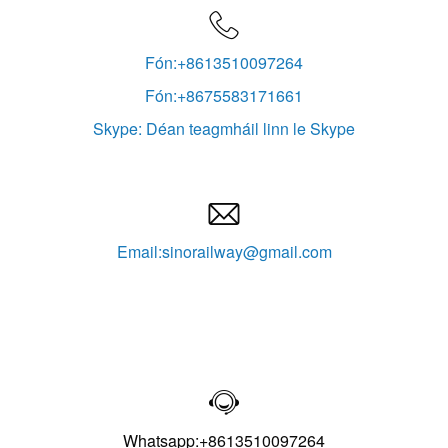

Fón:+8613510097264
Fón:+8675583171661
Skype: Déan teagmháil linn le Skype

Email:sinorailway@gmail.com

Whatsapp:+8613510097264