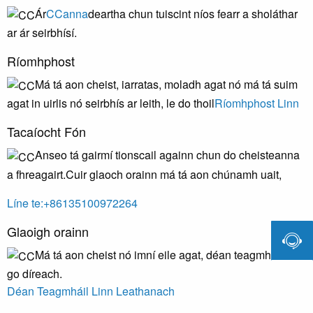
Ár
CCanna
deartha chun tuiscint níos fearr a sholáthar
ar ár seirbhísí.
Ríomhphost
Má tá aon cheist, iarratas, moladh agat nó má tá suim
agat in uirlis nó seirbhís ar leith, le do thoil
Ríomhphost Linn
Tacaíocht Fón
Anseo tá gairmí tionscail againn chun do cheisteanna
a fhreagairt.Cuir glaoch orainn má tá aon chúnamh uait,
Líne te:+86135100972264
Glaoigh orainn

Má tá aon cheist nó imní eile agat, déan teagmháil linn
go díreach.
Déan Teagmháil Linn Leathanach