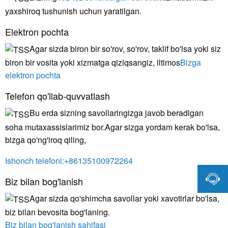
yaxshiroq tushunish uchun yaratilgan.
Elektron pochta
Agar sizda biron bir so'rov, so'rov, taklif bo'lsa yoki siz
biron bir vosita yoki xizmatga qiziqsangiz, iltimos
Bizga
elektron pochta
Telefon qo'llab-quvvatlash
Bu erda sizning savollaringizga javob beradigan
soha mutaxassislarimiz bor.Agar sizga yordam kerak bo'lsa,
bizga qo'ng'iroq qiling,
Ishonch telefoni:+86135100972264

Biz bilan bog'lanish
Agar sizda qo'shimcha savollar yoki xavotirlar bo'lsa,
biz bilan bevosita bog'laning.
Biz bilan bog'lanish sahifasi