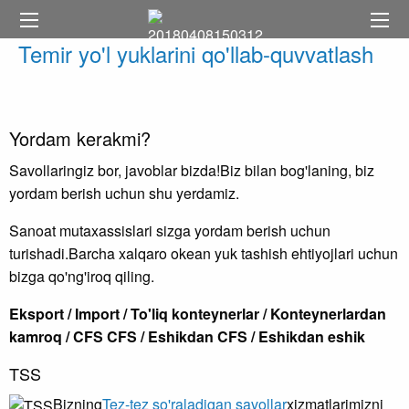
Temir yo'l yuklarini qo'llab-quvvatlash
Yordam kerakmi?
Savollaringiz bor, javoblar bizda!Biz bilan bog'laning, biz
yordam berish uchun shu yerdamiz.
Sanoat mutaxassislari sizga yordam berish uchun
turishadi.Barcha xalqaro okean yuk tashish ehtiyojlari uchun
bizga qo'ng'iroq qiling.
Eksport / Import / To'liq konteynerlar / Konteynerlardan
kamroq / CFS CFS / Eshikdan CFS / Eshikdan eshik
TSS
Bizning
Tez-tez so'raladigan savollar
xizmatlarimizni