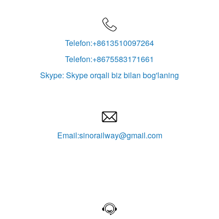

Telefon:+8613510097264
Telefon:+8675583171661
Skype: Skype orqali biz bilan bog'laning

Email:sinorailway@gmail.com
