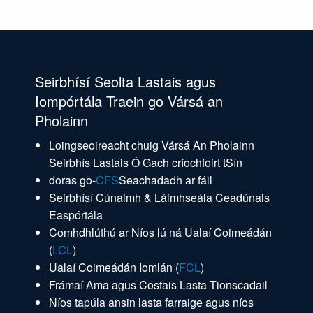
Seirbhísí Seolta Lastais agus
Iompórtála Traein go Vársá an
Pholainn
Loingseoireacht chuig Vársá An Pholainn
Seirbhís Lastais Ó Gach críochfoirt tSín
doras go-
CFS
Seachadadh ar fáil
Seirbhísí Cúnaimh & Láimhseála Ceadúnais
Easpórtála
Comhdhlúthú ar Níos lú ná Ualaí Coimeádán
(
LCL
)
Ualaí Coimeádán Iomlán (
FCL
)
Frámaí Ama agus Costais Lasta Tionscadail
Níos tapúla ansin lasta farraige agus níos