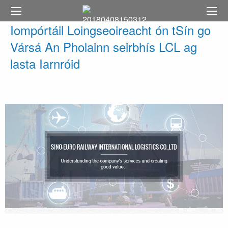
Iompórtáil Loingseoireacht ón tSín go
Vársá An Pholainn seirbhís LCL ag
lasta Iarnróid