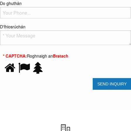
Do ghuthán
D'fhiosrúchán
* CAPTCHA:
Roghnaigh an
Bratach
