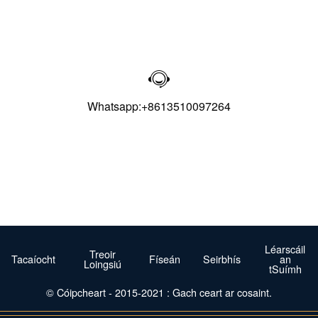

Whatsapp:+8613510097264
Léarscáil
Treoir
Tacaíocht
Físeán
Seirbhís
an
Loingsiú
tSuímh
© Cóipcheart - 2015-2021 : Gach ceart ar cosaint.