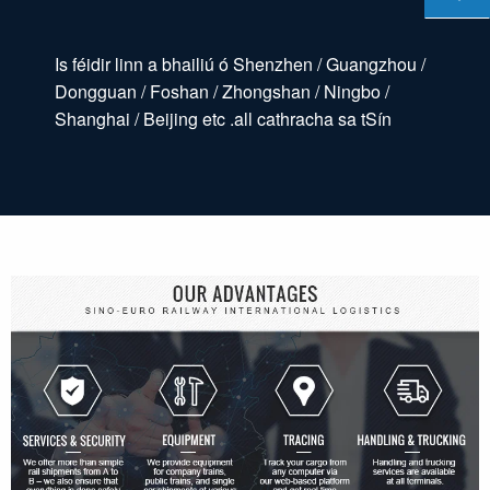
Is féidir linn a bhailiú ó Shenzhen / Guangzhou /
Dongguan / Foshan / Zhongshan / Ningbo /
Shanghai / Beijing etc .all cathracha sa tSín