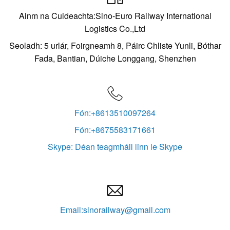
Ainm na Cuideachta:Sino-Euro Railway International
Logistics Co.,Ltd
Seoladh: 5 urlár, Foirgneamh 8, Páirc Chliste Yunli, Bóthar
Fada, Bantian, Dúiche Longgang, Shenzhen

Fón:+8613510097264
Fón:+8675583171661
Skype: Déan teagmháil linn le Skype

Email:sinorailway@gmail.com