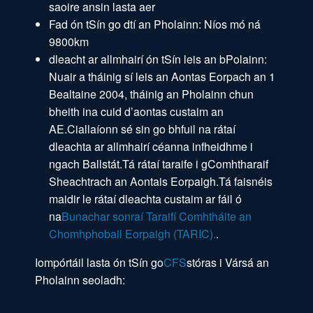
saoire ansin lasta aer
Fad ón tSín go dtí an Pholainn: Níos mó ná
9800km
dleacht ar allmhairí ón tSín leis an bPolainn:
Nuair a tháinig sí leis an Aontas Eorpach an 1
Bealtaine 2004, tháinig an Pholainn chun
bheith ina cuid d’aontas custaim an
AE.Ciallaíonn sé sin go bhfuil na rátaí
dleachta ar allmhairí céanna infheidhme i
ngach Ballstát.Tá rátaí taraife i gComhtharaif
Sheachtrach an Aontais Eorpaigh.Tá faisnéis
maidir le rátaí dleachta custaim ar fáil ó
na
Bunachar sonraí Taraifí Comhtháite an
Chomhphobail Eorpaigh (TARIC).
.
Iompórtáil lasta ón tSín go
CFS
stóras i Vársá an
Pholainn seoladh: