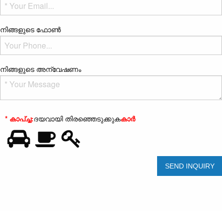
നിങ്ങളുടെ ഫോൺ
നിങ്ങളുടെ അന്വേഷണം
* കാപ്ച്ച:
ദയവായി തിരഞ്ഞെടുക്കുക
കാർ