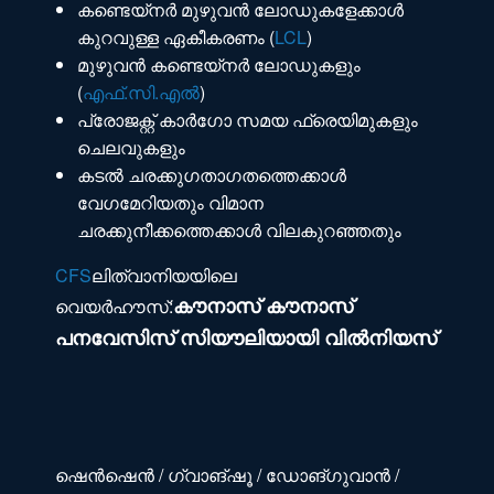
കണ്ടെയ്നർ മുഴുവൻ ലോഡുകളേക്കാൾ
കുറവുള്ള ഏകീകരണം (
LCL
)
മുഴുവൻ കണ്ടെയ്നർ ലോഡുകളും
(
എഫ്.സി.എൽ
)
പ്രോജക്റ്റ് കാർഗോ സമയ ഫ്രെയിമുകളും
ചെലവുകളും
കടൽ ചരക്കുഗതാഗതത്തെക്കാൾ
വേഗമേറിയതും വിമാന
ചരക്കുനീക്കത്തെക്കാൾ വിലകുറഞ്ഞതും
CFS
ലിത്വാനിയയിലെ
കൗനാസ് കൗനാസ്
വെയർഹൗസ്:
പനവേസിസ് സിയൗലിയായി വിൽനിയസ്
ഷെൻഷെൻ / ഗ്വാങ്‌ഷൂ / ഡോങ്‌ഗുവാൻ /