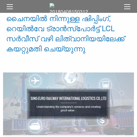
ചൈനയിൽ നിന്നുള്ള ഷിപ്പിംഗ്,
റെയിൽവേ ട്രാൻസ്പോർട്ട് LCL
സർവീസ് വഴി ലിത്വാനിയയിലേക്ക്
കയറ്റുമതി ചെയ്യുന്നു