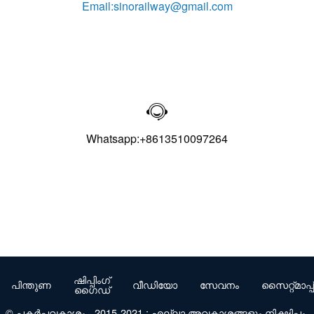
Email:sinorailway@gmail.com

Whatsapp:+8613510097264
ഷിപ്പിംഗ്
പിന്തുണ
വീഡിയോ
സേവനം
സൈറ്റ്മാപ്പ്
ഗൈഡ്
© പകർപ്പവകാശം - 2015-2021 : എല്ലാ അവകാശങ്ങളും നിക്ഷിപ്തം.