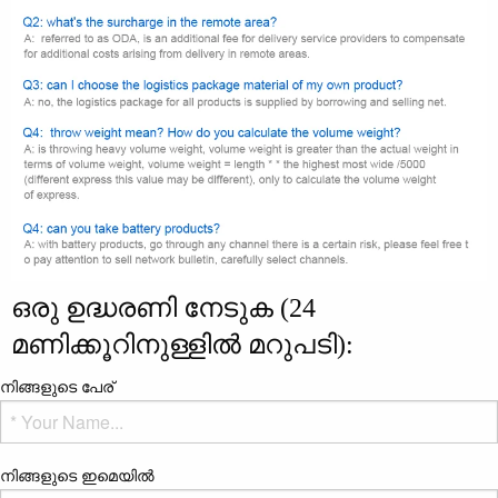
ഒരു ഉദ്ധരണി നേടുക (24
മണിക്കൂറിനുള്ളിൽ മറുപടി):
നിങ്ങളുടെ പേര്
നിങ്ങളുടെ ഇമെയിൽ