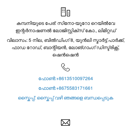

കമ്പനിയുടെ പേര്: സിനോ-യൂറോ റെയിൽവേ
ഇന്റർനാഷണൽ ലോജിസ്റ്റിക്സ് കോ., ലിമിറ്റഡ്
വിലാസം: 5 നില, ബിൽഡിംഗ് 8, യുൻലി സ്മാർട്ട് പാർക്ക്,
ഫാഡ റോഡ്, ബാന്റിയൻ, ലോങ്‌ഗാംഗ് ഡിസ്ട്രിക്റ്റ്,
ഷെൻ‌ഷെൻ

ഫോൺ:+8613510097264
ഫോൺ:+8675583171661
സ്കൈപ്പ്: സ്കൈപ്പ് വഴി ഞങ്ങളെ ബന്ധപ്പെടുക
