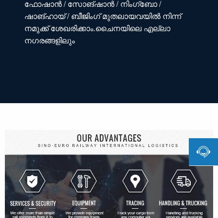
ഫോഷാൻ / സോങ്‌ഷാൻ / നിംഗ്‌ബോ /
ഷാങ്ഹായ് / ബീജിംഗ് മുതലായവയിൽ നിന്ന്
നമുക്ക് ശേഖരിക്കാം.ചൈനയിലെ എല്ലാ
നഗരങ്ങളിലും
