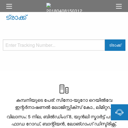
ട്രാക്ക്
ട്രാക്ക്

കമ്പനിയുടെ പേര്: സിനോ-യൂറോ റെയിൽവേ
ഇന്റർനാഷണൽ ലോജിസ്റ്റിക്സ് കോ., ലിമിറ്റഡ്

വിലാസം: 5 നില, ബിൽഡിംഗ് 8, യുൻലി സ്മാർട്ട് പാർക്ക്,
ഫാഡ റോഡ്, ബാന്റിയൻ, ലോങ്‌ഗാംഗ് ഡിസ്ട്രിക്റ്റ്,