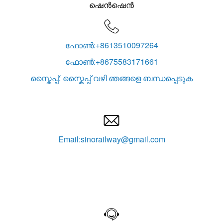
ഷെൻ‌ഷെൻ

ഫോൺ:+8613510097264
ഫോൺ:+8675583171661
സ്കൈപ്പ്: സ്കൈപ്പ് വഴി ഞങ്ങളെ ബന്ധപ്പെടുക

Email:sinorailway@gmail.com
