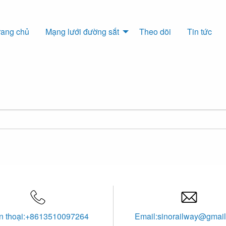
rang chủ
Mạng lưới đường sắt
Theo dõi
Tin tức


n thoại:+8613510097264
Email:sinorailway@gmai