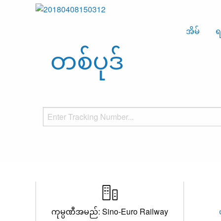
အိမ်
ရ
တစ်ပုဒ်

ကုမ္ပဏီအမည်: Sino-Euro Railway