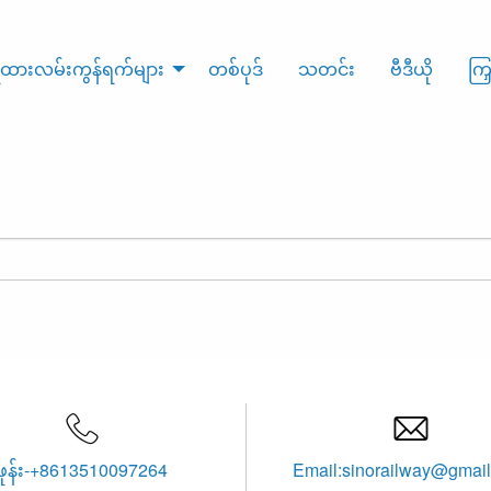
ထားလမ်းကွန်ရက်များ
တစ်ပုဒ်
သတင်း
ဗီဒီယို
ကြ


ဖုန်း-+8613510097264
Email:sinorailway@gmai