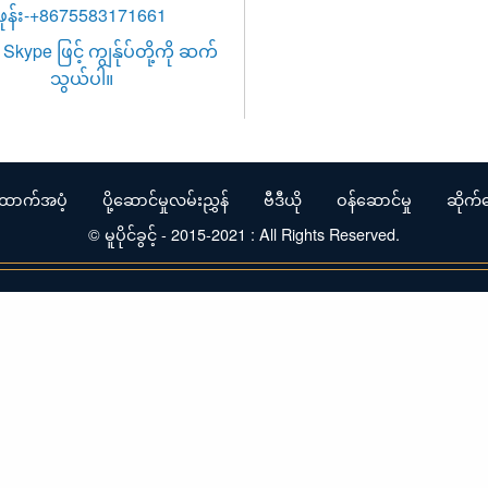
ဖုန်း-+8675583171661
Skype ဖြင့် ကျွန်ုပ်တို့ကို ဆက်
သွယ်ပါ။
ောက်အပံ့
ပို့ဆောင်မှုလမ်းညွှန်
ဗီဒီယို
ဝန်ဆောင်မှု
ဆိုက်မ
© မူပိုင်ခွင့် - 2015-2021 : All Rights Reserved.