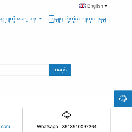
English
ှနျုပျတို့အကွောငျး
ကြှနျုပျတို့ကိုဆကျသှယျရနျ
တစ်ပုဒ်


l.com
Whatsapp-+8613510097264