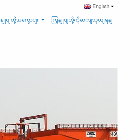
English
ှနျုပျတို့အကွောငျး
ကြှနျုပျတို့ကိုဆကျသှယျရနျ