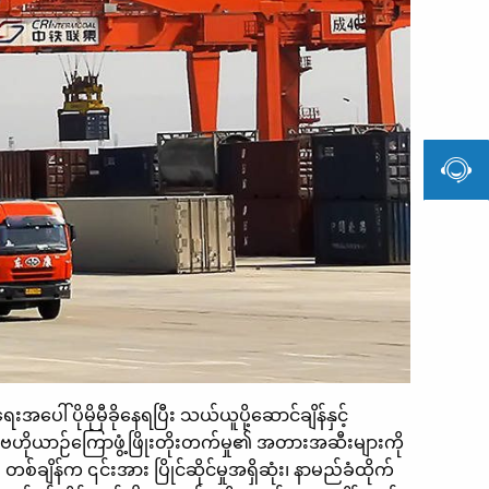

ပိုမိုမှီခိုနေရပြီး သယ်ယူပို့ဆောင်ချိန်နှင့်
ည်။ဗဟိုယာဉ်ကြောဖွံ့ဖြိုးတိုးတက်မှု၏ အတားအဆီးများကို
ျိန်က ၎င်းအား ပြိုင်ဆိုင်မှုအရှိဆုံး၊ နာမည်ခံထိုက်