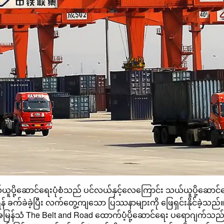
့ဆောင်ရေးပုံစံသည် ပင်လယ်နှင့်လေကြောင်း သယ်ယူပို့ဆောင်ရေးအပေါ် 
ရန် ခက်ခဲခဲ့ပြီး လက်တွေ့ကျသော ပြဿနာများကို ဖြေရှင်းနိုင်ခဲ့သ
မြန်သံ The Belt and Road ထောက်ပံ့ပို့ဆောင်ရေး ပရောဂျက်သည် တစ်ခ