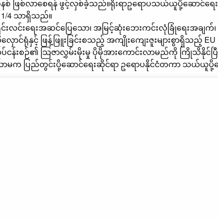
ြစ်လာစေရန် ဖွင့်လှစ်ခဲ့သည်။ရိုးရာဥရောပသယ်ယူပို့ဆောင်ရေးစနစ
 1/4 သာရှိသည်။
ရှင်းလင်းရေးအဆင်ပြေသော၊ အမြင့်ဆုံးဘေးကင်းလုံခြုံရေးအချက်
ောင်ရုံနှင့် ဖြန့်ဖြူးခြင်းစသည့် အကျိုးကျေးဇူးများစွာရှိသည့် 
ပ်ငန်းစဉ်၏ သြဇာလွှမ်းမိုးမှု ပိုမိုအားကောင်းလာမည်ကို ကြိုသိနို
သာမက ပြည်တွင်းပို့ဆောင်ရေးဆိုင်ရာ ဥရောပနိုင်ငံတကာ သယ်ယူပို