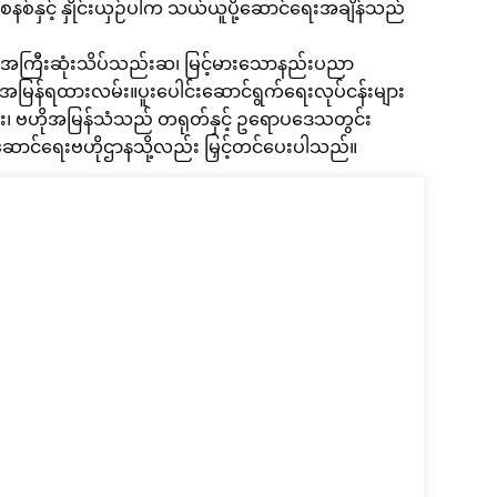
်နှင့် နှိုင်းယှဉ်ပါက သယ်ယူပို့ဆောင်ရေးအချိန်သည်
၊ အကြီးဆုံးသိပ်သည်းဆ၊ မြင့်မားသောနည်းပညာ
EU အမြန်ရထားလမ်း။ပူးပေါင်းဆောင်ရွက်ရေးလုပ်ငန်းများ
င်ပြီး၊ ဗဟိုအမြန်သံသည် တရုတ်နှင့် ဥရောပဒေသတွင်း
့ဆောင်ရေးဗဟိုဌာနသို့လည်း မြှင့်တင်ပေးပါသည်။