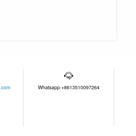

l.com
Whatsapp-+8613510097264