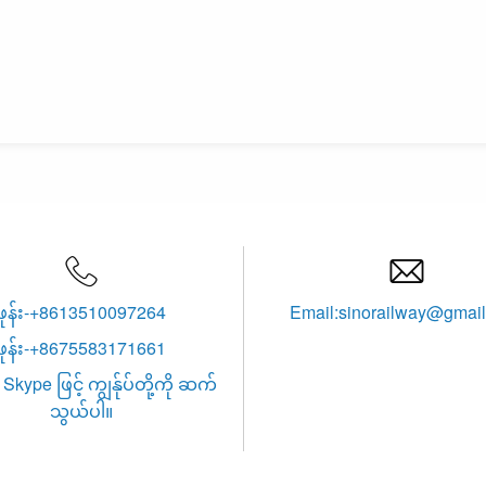


ဖုန်း-+8613510097264
Email:sinorailway@gmai
ဖုန်း-+8675583171661
Skype ဖြင့် ကျွန်ုပ်တို့ကို ဆက်
သွယ်ပါ။