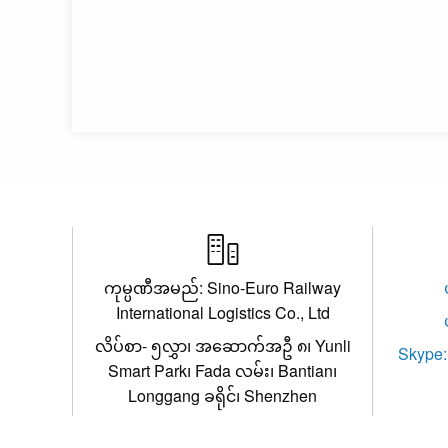

ကုမ္ပဏီအမည်: Sino-Euro Railway
International Logistics Co., Ltd
လိပ်စာ- ၅လွှာ၊ အဆောက်အဦ ၈၊ Yunli
Skype: 
Smart Park၊ Fada လမ်း၊ Bantian၊
Longgang ခရိုင်၊ Shenzhen