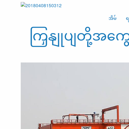
အိမ်
ရ
ကြှနျုပျတို့အကွ