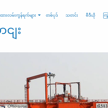
ထားလမ်းကွန်ရက်များ
တစ်ပုဒ်
သတင်း
ဗီဒီယို
ကြ
ောငျး