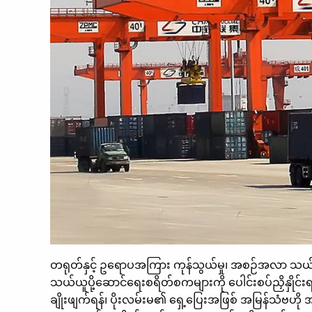
တရုတ်နှင့် ဥရောပအကြား ကုန်သွယ်မှု၊ အစဉ်အလာ သယ်ယူပို
သယ်ယူပို့ဆောင်ရေးစရိတ်စကများကို ပေါင်းစပ်ညှိနှိုင်း
ချိုးဖျက်ရန်၊ ပိုးလမ်းမ၏ ရှေ့ပြေးအဖြစ် အမြန်သံဗဟို အ