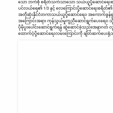
သော ဘက်စုံ စရိတ်သက်သာသော သယ်ယူပို့ဆောင်ရေးစနစ် ဖ
ပင်လယ်ရေ၏ 1/3 နှင့် လေကြောင်းပို့ဆောင်ရေးစရိတ်၏
အတိုဆုံးနိုင်ငံတကာသယ်ယူပို့ဆောင်ရေး၊ အကောက်ခွန်
အကြောင်းအရာ၊ ကုန်သွယ်မှုကူညီဆောင်ရွက်ပေးရေး၊ သိုလှ
ပိုမိုပူးပေါင်းဆောင်ရွက်ရန် ဆွဲဆောင်ခဲ့သည်။အနာဂတ် လု
ထောက်ပံ့ပို့ဆောင်ရေးလမ်းကြောင်းကို ချိတ်ဆက်ပေးရုံ