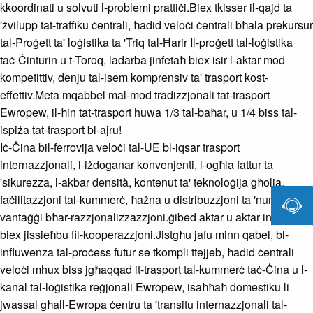
kkoordinati u solvuti l-problemi prattiċi.Biex tkisser il-qajd ta
'żvilupp tat-traffiku ċentrali, ħadid veloċi ċentrali bħala prekursur
tal-Proġett ta' loġistika ta 'Triq tal-Ħarir Il-proġett tal-loġistika
taċ-Ċinturin u t-Toroq, ladarba jinfetaħ biex isir l-aktar mod
kompetittiv, denju tal-isem komprensiv ta' trasport kost-
effettiv.Meta mqabbel mal-mod tradizzjonali tat-trasport
Ewropew, il-ħin tat-trasport huwa 1/3 tal-baħar, u 1/4 biss tal-
ispiża tat-trasport bl-ajru!
Iċ-Ċina bil-ferrovija veloċi tal-UE bl-iqsar trasport
internazzjonali, l-iżdoganar konvenjenti, l-ogħla fattur ta
'sikurezza, l-akbar densità, kontenut ta' teknoloġija għolja,

faċilitazzjoni tal-kummerċ, ħażna u distribuzzjoni ta 'numru ta'
vantaġġi bħar-razzjonalizzazzjoni.ġibed aktar u aktar intrapriżi
biex jissieħbu fil-kooperazzjoni.Jistgħu jafu minn qabel, bl-
influwenza tal-proċess futur se tkompli ttejjeb, ħadid ċentrali
veloċi mhux biss jgħaqqad it-trasport tal-kummerċ taċ-Ċina u l-
kanal tal-loġistika reġjonali Ewropew, isaħħaħ domestiku li
jwassal għall-Ewropa ċentru ta 'transitu internazzjonali tal-