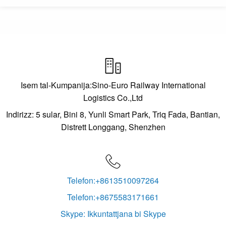

Isem tal-Kumpanija:Sino-Euro Railway International
Logistics Co.,Ltd
Indirizz: 5 sular, Bini 8, Yunli Smart Park, Triq Fada, Bantian,
Distrett Longgang, Shenzhen

Telefon:+8613510097264
Telefon:+8675583171661
Skype: Ikkuntattjana bi Skype