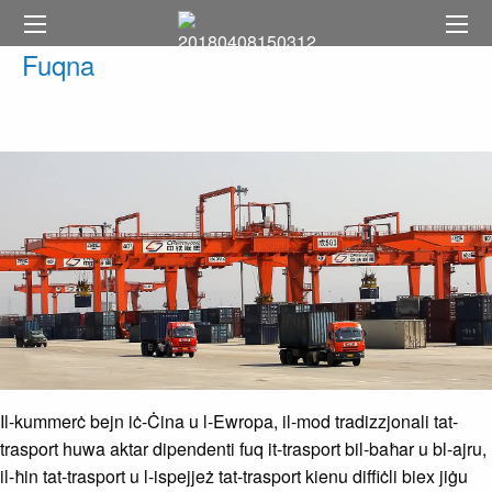
Fuqna
Il-kummerċ bejn iċ-Ċina u l-Ewropa, il-mod tradizzjonali tat-
trasport huwa aktar dipendenti fuq it-trasport bil-baħar u bl-ajru,
il-ħin tat-trasport u l-ispejjeż tat-trasport kienu diffiċli biex jiġu