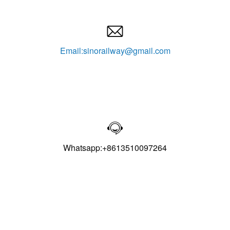

Email:sinorailway@gmail.com

Whatsapp:+8613510097264