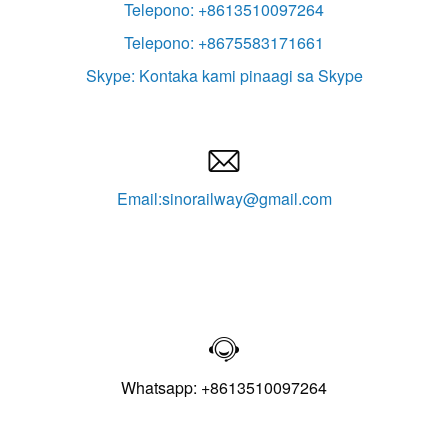
Telepono: +8613510097264
Telepono: +8675583171661
Skype: Kontaka kami pinaagi sa Skype

Email:sinorailway@gmail.com

Whatsapp: +8613510097264