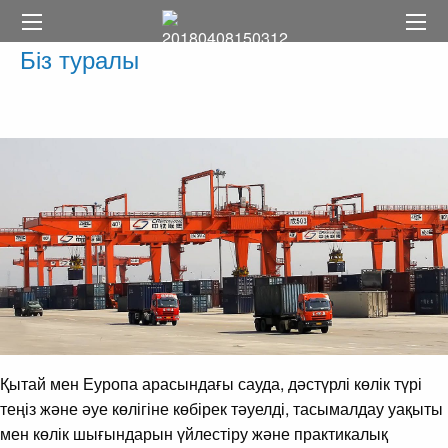
Біз туралы
Қытай мен Еуропа арасындағы сауда, дәстүрлі көлік түрі
теңіз және әуе көлігіне көбірек тәуелді, тасымалдау уақыты
мен көлік шығындарын үйлестіру және практикалық