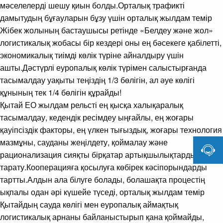
мәселелерді шешу қиын болды.Орталық трафикті
дамытудың бұғауларын бұзу үшін орталық жылдам темір
Жібек жолының бастаушысы ретінде «Белдеу және жол»
логистикалық жобасы бір кездері оны ең бәсекеге қабілетті,
экономикалық тиімді көлік түріне айналдыру үшін
ашты.Дәстүрлі еуропалық көлік түрімен салыстырғанда
тасымалдау уақыты теңіздің 1/3 бөлігін, ал әуе көлігі
құнының тек 1/4 бөлігін құрайды!
Қытай ЕО жылдам рельсті ең қысқа халықаралық
тасымалдау, кедендік ресімдеу ыңғайлы, ең жоғары
қауіпсіздік факторы, ең үлкен тығыздық, жоғары технология
мазмұны, сауданы жеңілдету, қоймалау және

рационализация сияқты бірқатар артықшылықтарды
тарату.Кооперацияға қосылуға көбірек кәсіпорындарды
тартты.Алдын ала білуге ​​болады, болашақта процестің
ықпалы одан әрі күшейе түседі, орталық жылдам темір
Қытайдың сауда көлігі мен еуропалық аймақтық
логистикалық арнаны байланыстырып қана қоймайды,