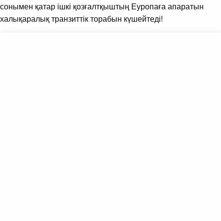
сонымен қатар ішкі қозғалтқыштың Еуропаға апаратын
халықаралық транзиттік торабын күшейтеді!