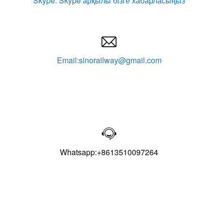
Skype: Skype арқылы бізге хабарласыңыз

Email:sinorailway@gmail.com

Whatsapp:+8613510097264