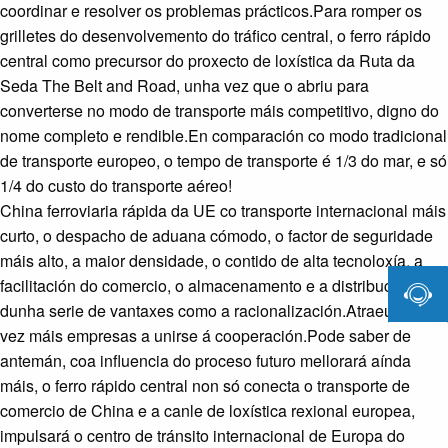
coordinar e resolver os problemas prácticos.Para romper os
grilletes do desenvolvemento do tráfico central, o ferro rápido
central como precursor do proxecto de loxística da Ruta da
Seda The Belt and Road, unha vez que o abriu para
converterse no modo de transporte máis competitivo, digno do
nome completo e rendible.En comparación co modo tradicional
de transporte europeo, o tempo de transporte é 1/3 do mar, e só
1/4 do custo do transporte aéreo!
China ferroviaria rápida da UE co transporte internacional máis
curto, o despacho de aduana cómodo, o factor de seguridade
máis alto, a maior densidade, o contido de alta tecnoloxía, a

facilitación do comercio, o almacenamento e a distribución
dunha serie de vantaxes como a racionalización.Atraeu cada
vez máis empresas a unirse á cooperación.Pode saber de
antemán, coa influencia do proceso futuro mellorará aínda
máis, o ferro rápido central non só conecta o transporte de
comercio de China e a canle de loxística rexional europea,
impulsará o centro de tránsito internacional de Europa do