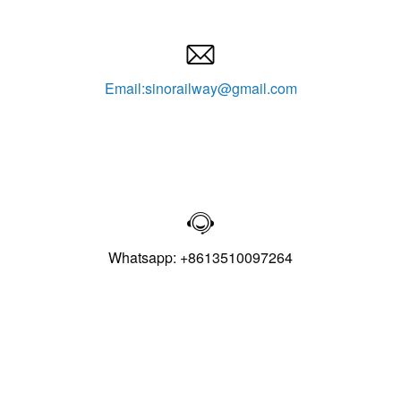

Email:sinorailway@gmail.com

Whatsapp: +8613510097264