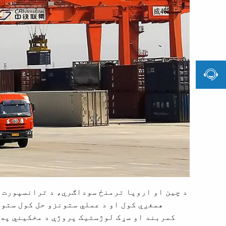

د چين او اروپا ترمنځ سوداګري، د ترانسپورت 
همغږي کول او د عملي ستونزو حل کول ستون
کمربند او سړک لوژستیک پروژې د مخکیني په 