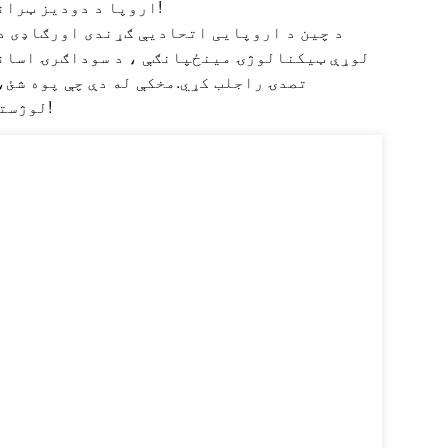
اروپا د دودیز ټرانسپورټ موډل سره په پرتله، د ترانسپورت وخت د سمندر 1/3 دی، او د هوایی ترانسپورت لګښت یوازې 1/4 دی!
د چین د اروپایی اتحادیې ګړندی اورګاډی د 
لوړې ټیکنالوژۍ مینځپانګې ، د سوداګرۍ اسانت
تصدۍ راجلب کړي.مخکې له دې چې پوه شئ،
لوژستیک چینل د سوداګرۍ ټرانسپورټ سره وصلوي ، د اروپا نړیوال ټرانزیټ مرکز ته د داخلي انجن وده ورکوي!