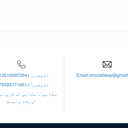


Email:sinorailway@gmai
تلیفون: +8613510097264
تلیفون: +8675583171661
سکایپ: د سکایپ له لارې مو
اړیکه ونیسئ