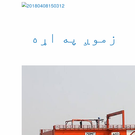
زموږ په اړه