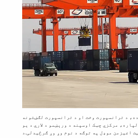
ده، د ترانسپورت وخت او د ترانسپورت لګښتونه
پاره، مرکزي چټک اوسپنه د ورېښمو د لارې د یو
 اغیزمن موډل په توګه د نوم وړ وړ ګرځیدلی.د