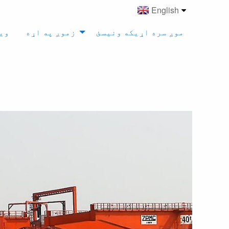
English
موږ سره اړیکه ونیسئ
زموږ په اړه
وی