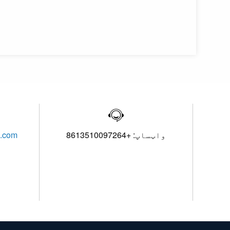

واټساپ: +8613510097264
l.com