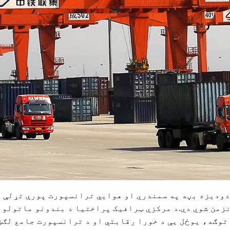
دوديزه بڼه په سمندري او هوايي ترانسپورت پورې تړلې 
زمن شوي دي.د مرکزي ټرافیک پراختیا د بندونو ماتولو ل
توګه، یوځل یې د خورا رقابتي او د ترانسپورت جامع لګښت