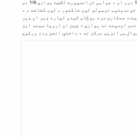
خوندیتوب ترټولو لوی فاکتور ، لوی کثافت ، د
ت.د همکارۍ سره یوځای کیدو لپاره ډیر او ډیر
ندۍ اوسپنه نه یوازې د چین او اروپا سیمه ایز