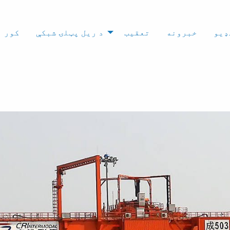
ډیو
خبرونه
تعقیب
د ریل پټلۍ شبکې
کور