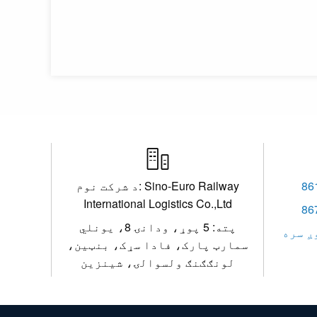

د شرکت نوم: Sino-Euro Railway
International Logistics Co.,Ltd
پته: 5 پوړ، ودانۍ 8، یونلي
ږ سره
سمارټ پارک، فادا سړک، بنټین،
لونګګنګ ولسوالۍ، شینزین