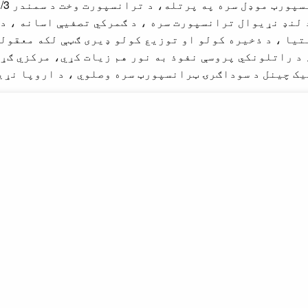
لنډ نړیوال ترانسپورت سره ، د ګمرکي تصفیې اسانه ، د 
یا ، د ذخیره کولو او توزیع کولو ډیری ګټې لکه معقولی
 د راتلونکي پروسې نفوذ به نور هم زیات کړي، مرکزي ګړ