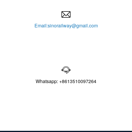

Email:sinorailway@gmail.com

Whatsapp: +8613510097264