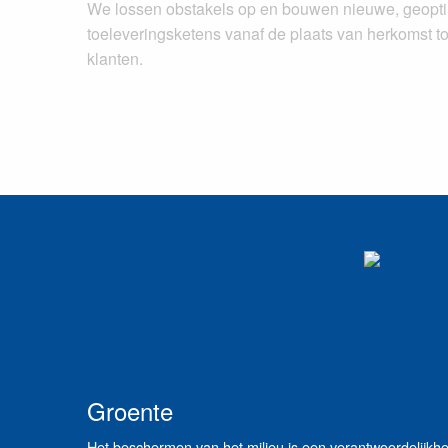
We lossen obstakels op en bouwen nieuwe, geopt
toeleveringsketens vanaf de plaats van herkomst t
klanten.
Groente
Het beschermen van het milieu is een verantwoordelijkh