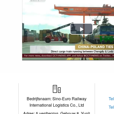
Play
Video

Bedrijfsnaam: Sino-Euro Railway
Te
International Logistics Co., Ltd
Te
Adres: 5 verdieping, Gebouw 8, Yunli