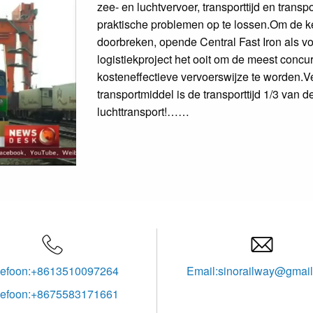
zee- en luchtvervoer, transporttijd en transp
praktische problemen op te lossen.Om de ke
doorbreken, opende Central Fast Iron als v
logistiekproject het ooit om de meest conc
kosteneffectieve vervoerswijze te worden.V
transportmiddel is de transporttijd 1/3 van 
luchttransport!……


lefoon:+8613510097264
Email:sinorailway@gmai
lefoon:+8675583171661