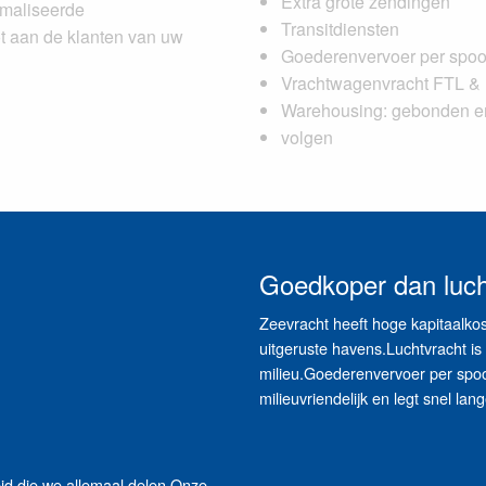
Extra grote zendingen
imaliseerde
Transitdiensten
ot aan de klanten van uw
Goederenvervoer per spo
Vrachtwagenvracht FTL & 
Warehousing: gebonden e
volgen
Goedkoper dan luch
Zeevracht heeft hoge kapitaalkost
uitgeruste havens.Luchtvracht is 
milieu.Goederenvervoer per spoor
milieuvriendelijk en legt snel lan
eid die we allemaal delen.Onze