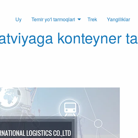
Uy
Temir yo'l tarmoqlari
Trek
Yangiliklar
atviyaga konteyner t