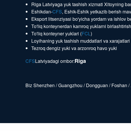
Riga Latviyaga yuk tashish xizmati Xitoyning ba
Eshikdan-
CFS
, Eshik-Eshik yetkazib berish ma
Eksport litsenziyasi bo'yicha yordam va ishlov be
To'liq konteynerdan kamroq yuklarni birlashtirish
To'liq konteyner yuklari (
FCL
)
Loyihaning yuk tashish muddatlari va xarajatlari
Tezroq dengiz yuki va arzonroq havo yuki
Riga
CFS
Latviyadagi ombor:
Biz Shenzhen / Guangzhou / Dongguan / Foshan / Z