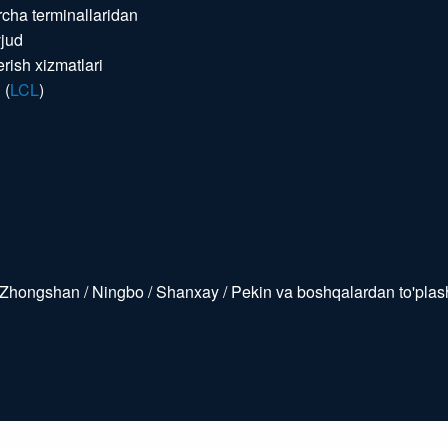
rcha terminallaridan
vjud
rish xizmatlari
 (
LCL
)
hongshan / Ningbo / Shanxay / Pekin va boshqalardan to'plas