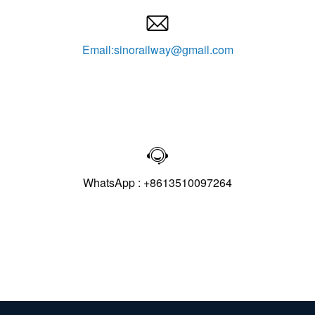

Email:sinorailway@gmail.com

WhatsApp : +8613510097264