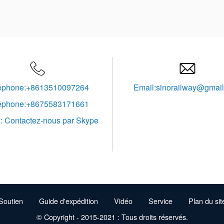


éphone:+8613510097264
Email:sinorailway@gmai
éphone:+8675583171661
: Contactez-nous par Skype
Soutien
Guide d'expédition
Vidéo
Service
Plan du sit
© Copyright - 2015-2021 : Tous droits réservés.