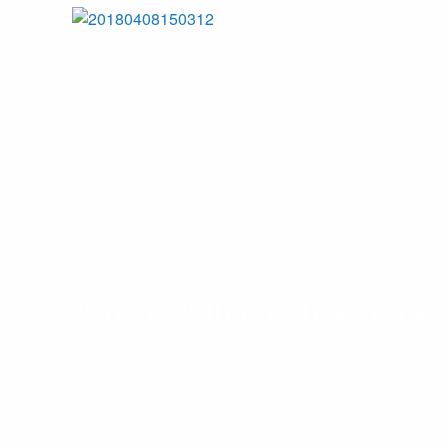
"Une ceinture et une route"
Connecter la Chine et le monde China Railway Expr