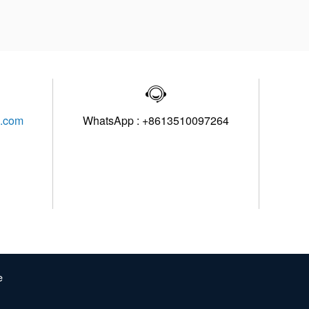

l.com
WhatsApp : +8613510097264
e