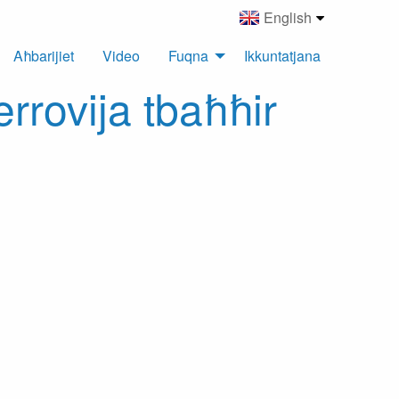
English
Aħbarijiet
Video
Fuqna
Ikkuntatjana
rrovija tbaħħir