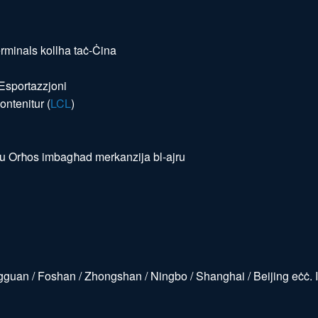
erminals kollha taċ-Ċina
 Esportazzjoni
ontenitur (
LCL
)
u Orħos imbagħad merkanzija bl-ajru
an / Foshan / Zhongshan / Ningbo / Shanghai / Beijing eċċ. Il-