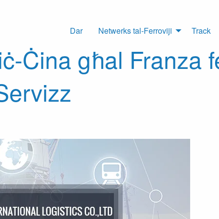
Dar
Netwerks tal-Ferroviji
Track
ċ-Ċina għal Franza fe
ervizz