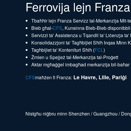
Ferrovija lejn Franza
Tbaħħir lejn Franza Servizz tal-Merkanzija Mit-t
Bieb għal-
CFS
, Kunsinna Bieb-Bieb disponibbli
Servizzi ta' Assistenza u Tqandil ta' Liċenzja ta'
Konsolidazzjoni ta' Tagħbijiet Sħiħ Inqas Minn K
Tagħbijiet ta' Kontenituri Sħiħ (
FCL
)
Żmien u Spejjeż tal-Merkanzija tal-Proġett
Aktar mgħaġġel imbagħad merkanzija bil-baħar 
Le Havre, Lille, Pariġi
CFS
maħżen fi Franza:
Nistgħu niġbru minn Shenzhen / Guangzhou / Donggu