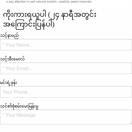
ကိုးကားရယူပါ (၂၄ နာရီအတွင်း
အကြောင်းပြန်ပါ)
သင့်နာမည်
သင့်အီးမေးလ်
မင်းရဲ့ဖုန်း
သင်၏စုံစမ်းမေးမြန်းမှု