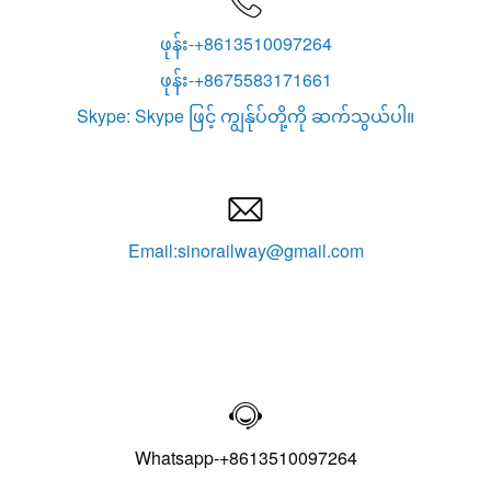

ဖုန်း-+8613510097264
ဖုန်း-+8675583171661
Skype: Skype ဖြင့် ကျွန်ုပ်တို့ကို ဆက်သွယ်ပါ။

Email:sinorailway@gmail.com

Whatsapp-+8613510097264