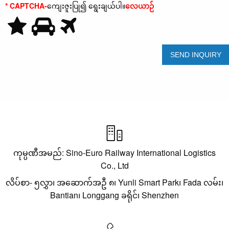
* CAPTCHA-
ကျေးဇူးပြု၍ ရွေးချယ်ပါ။
လေယာဉ်

ကုမ္ပဏီအမည်: Sino-Euro Railway International Logistics
Co., Ltd
လိပ်စာ- ၅လွှာ၊ အဆောက်အဦ ၈၊ Yunli Smart Park၊ Fada လမ်း၊
Bantian၊ Longgang ခရိုင်၊ Shenzhen