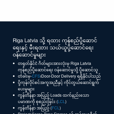
Riga Latvia သို့ ရထား ကုန်စည်ပို့ဆောင်
ရေးနှင့် မီးရထား သယ်ယူပို့ဆောင်ရေး
ဝန်ဆောင်မှုများ
တရုတ်နိုင်ငံ ဂိတ်များအားလုံးမှ Riga Latvia
ကုန်စည်ပို့ဆောင်ရေး ဝန်ဆောင်မှုသို့ ပို့ဆောင်သူ
တံခါးမှ-
CFS
၊Door-Door Delivery ရရှိနိုင်​ပါသည်​
ပို့ကုန်လိုင်စင်အကူအညီနှင့် ကိုင်တွယ်ဆောင်ရွက်
ပေးမှုများ
ကွန်တိန်နာ အပြည့် Loads ထက်နည်းသော
ပမာဏကို စုစည်းခြင်း (
LCL
)
ကွန်တိန်နာ အပြည့် (
FCL
)