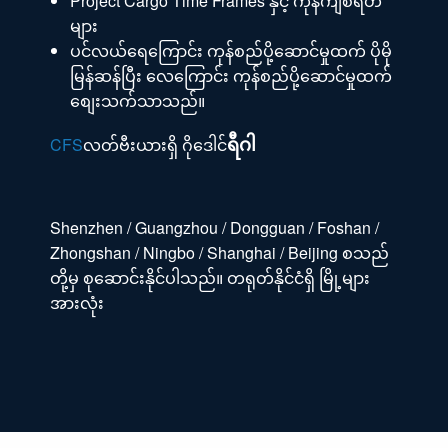
Project Cargo Time Frames နှင့် ကုန်ကျစရိတ်
များ
ပင်လယ်ရေကြောင်း ကုန်စည်ပို့ဆောင်မှုထက် ပိုမို
မြန်ဆန်ပြီး လေကြောင်း ကုန်စည်ပို့ဆောင်မှုထက်
စျေးသက်သာသည်။
ရီဂါ
CFS
လတ်ဗီးယားရှိ ဂိုဒေါင်
Shenzhen / Guangzhou / Dongguan / Foshan /
Zhongshan / Ningbo / Shanghai / Beijing စသည်
တို့မှ စုဆောင်းနိုင်ပါသည်။ တရုတ်နိုင်ငံရှိ မြို့များ
အားလုံး