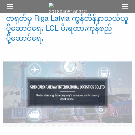
တရုတ်မှ Riga Latvia ကွန်တိန်နာသယ်ယူ
ပို့ဆောင်ရေး LCL မီးရထားကုန်စည်
ပို့ဆောင်ရေး