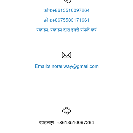
फ़ोन:+8613510097264
फ़ोन:+8675583171661
स्काइप: स्काइप द्वारा हमसे संपर्क करें

Email:sinorailway@gmail.com

व्हाट्सएप: +8613510097264