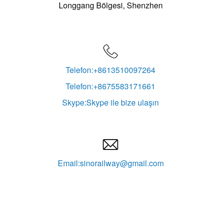
Longgang Bölgesi, Shenzhen

Telefon:+8613510097264
Telefon:+8675583171661
Skype:Skype ile bize ulaşın

Email:sinorailway@gmail.com