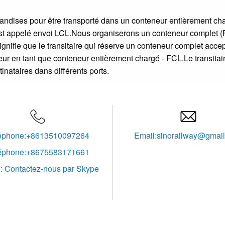
andises pour être transporté dans un conteneur entièrement cha
est appelé envoi LCL.Nous organiserons un conteneur complet (F
gnifie que le transitaire qui réserve un conteneur complet acce
r en tant que conteneur entièrement chargé - FCL.Le transitair
inataires dans différents ports.


éphone:+8613510097264
Email:sinorailway@gmai
éphone:+8675583171661
: Contactez-nous par Skype